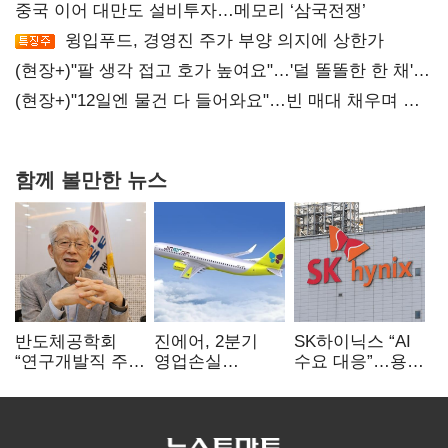
중국 이어 대만도 설비투자…메모리 ‘삼국전쟁’
윙입푸드, 경영진 주가 부양 의지에 상한가
(현장+)"팔 생각 접고 호가 높여요"…'덜 똘똘한 한 채'
20억 키맞추기
(현장+)"12일엔 물건 다 들어와요"…빈 매대 채우며 문
연 홈플러스
함께 볼만한 뉴스
반도체공학회
진에어, 2분기
SK하이닉스 “AI
“연구개발직 주
영업손실
수요 대응”…용인
52시간제
731억…유가
·청주 팹에 54조
개선해야”
상승 여파
투자