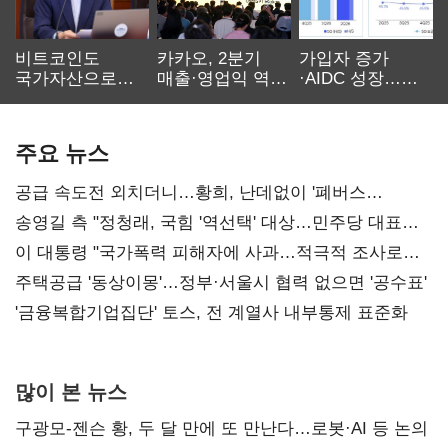
비트코인도
카카오, 2분기
가입자 증가
국가자산으로…'
매출·영업익 역대
·AIDC 성장…
보관·평가·처분'
최대…에이전트
SKT 2분기 성장
기준은 숙제
AI 수익화 관건
본궤도
주요 뉴스
공급 속도전 외치더니…황희, 난데없이 '폐버스
리모델링' 제안
송영길 측 "정청래, 국힘 '역선택' 대상…민주당 대표로
총선 지휘 못해"
이 대통령 "국가폭력 피해자에 사과…적극적 조사로
진실 밝혀야"
주택공급 '동상이몽'…정부·서울시 협력 없으면 '공수표'
'금융복합기업집단' 토스, 전 계열사 내부통제 표준화
많이 본 뉴스
구광모-젠슨 황, 두 달 만에 또 만난다…로봇·AI 등 논의