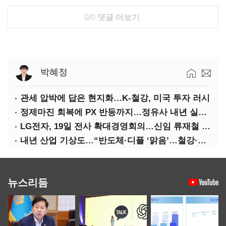
0/0
댓글 더보기
박혜정
관세 압박에 답은 현지화…K-철강, 미국 투자 러시
정제마진 회복에 PX 반등까지…정유사 내년 실적 기대
LG전자, 19일 전사 확대경영회의…신임 류재철 사장 주관
내년 산업 기상도…“반도체·디플 ‘맑음’…철강·석화 ‘흐림’”
뉴스리듬