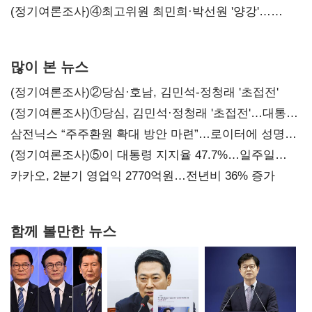
'한 자릿수'
(정기여론조사)④최고위원 최민희·박선원 '양강'…
서미화·이성윤·임미애 뒤이어
많이 본 뉴스
(정기여론조사)②당심·호남, 김민석-정청래 '초접전'
(정기여론조사)①당심, 김민석·정청래 '초접전'…대통령
지지도 '50% 아래로'(종합)
삼전닉스 “주주환원 확대 방안 마련”…로이터에 성명
보내
(정기여론조사)⑤이 대통령 지지율 47.7%…일주일
만에 다시 40%대
카카오, 2분기 영업익 2770억원…전년비 36% 증가
함께 볼만한 뉴스