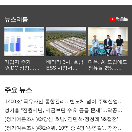
뉴스리듬
가입자 증가
배터리 3사, 호남
다음, AI 도입에도
·AIDC 성장…
ESS 시장서
점유율 2%…
SKT 2분기 성장
‘격돌’
에이전트
본궤도
차별화가 관건
주요 뉴스
'1400조' 국유자산 통합관리…반도체 넘어 주력산업
구조혁신
성기홍 "전월세난, 세금보단 수요·공급 문제"…닥공
시사
(정기여론조사)②당심·호남, 김민석-정청래 '초접전'
(정기여론조사)③2순위, 10명 중 4명 '송영길'…정청래