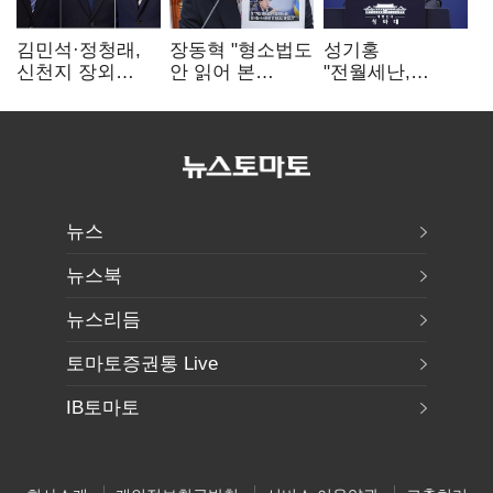
김민석·정청래,
장동혁 "형소법도
성기홍
신천지 장외
안 읽어 본
"전월세난,
설전…송영길
대통령…빛의
세금보단 수요·
"호남 계몽 규탄"
속도로 무너질
공급 문제"…닥공
것"
시사
뉴스
뉴스북
뉴스리듬
토마토증권통 Live
IB토마토