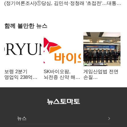
힘들어질 것"
(정기여론조사)①당심, 김민석·정청래 '초접전'…대통령
지지도 '50% 아래로'(종합)
함께 볼만한 뉴스
보령 2분기
SK바이오팜,
게임산업법 전면
영업익 238억…
뇌전증 신약 해외
손질
전년 대비 6.2%↓
흥행 발판…
공감대…"낡은
차세대 신약 개발
규제 걷고
속도
안전장치 촘촘히
해야"
뉴스