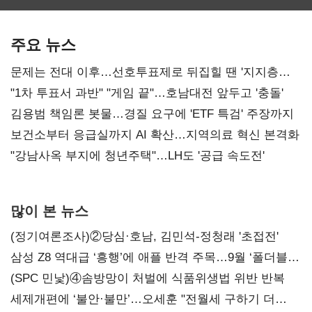
최대…에이전트
SKT 2분기 성장
‘격돌’
AI 수익화 관건
본궤도
주요 뉴스
문제는 전대 이후…선호투표제로 뒤집힐 땐 '지지층
불복'
"1차 투표서 과반" "게임 끝"…호남대전 앞두고 '충돌'
김용범 책임론 봇물…경질 요구에 'ETF 특검' 주장까지
보건소부터 응급실까지 AI 확산…지역의료 혁신 본격화
"강남사옥 부지에 청년주택"…LH도 '공급 속도전'
많이 본 뉴스
(정기여론조사)②당심·호남, 김민석-정청래 '초접전'
삼성 Z8 역대급 ‘흥행’에 애플 반격 주목…9월 ‘폴더블
대전’
(SPC 민낯)④솜방망이 처벌에 식품위생법 위반 반복
세제개편에 ‘불안·불만’…오세훈 "전월세 구하기 더