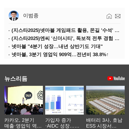
이범종
(지스타2025)넷마블 게임패드 활용, 몬길 '수석' 7대죄 '차석'
(지스타2025)엔씨 '신더시티', 독보적 전투 경험 필요
넷마블 "4분기 성장…내년 상반기도 기대"
넷마블, 3분기 영업익 909억…전년비 38.8%↑
뉴스리듬
카카오, 2분기
가입자 증가
배터리 3사, 호남
매출·영업익 역대
·AIDC 성장…
ESS 시장서