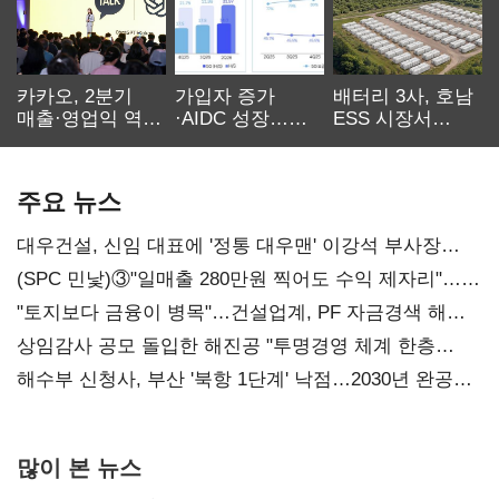
카카오, 2분기
가입자 증가
배터리 3사, 호남
매출·영업익 역대
·AIDC 성장…
ESS 시장서
최대…에이전트
SKT 2분기 성장
‘격돌’
AI 수익화 관건
본궤도
주요 뉴스
대우건설, 신임 대표에 '정통 대우맨' 이강석 부사장
내정
(SPC 민낯)③"일매출 280만원 찍어도 수익 제자리"…
점주 울리는 '상시 할인'
"토지보다 금융이 병목"…건설업계, PF 자금경색 해소
목소리
상임감사 공모 돌입한 해진공 "투명경영 체계 한층
강화"
해수부 신청사, 부산 '북항 1단계' 낙점…2030년 완공
목표
많이 본 뉴스