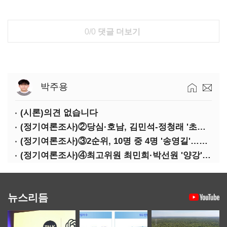
0/0
댓글 더보기
박주용
(시론)의견 없습니다
(정기여론조사)②당심·호남, 김민석-정청래 '초접전'
(정기여론조사)③2순위, 10명 중 4명 '송영길'…정청래 '한 자릿수'
(정기여론조사)④최고위원 최민희·박선원 '양강'…서미화·이성윤·임미애 뒤이어
뉴스리듬