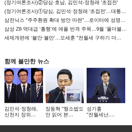
(정기여론조사)②당심·호남, 김민석-정청래 '초접전'
(정기여론조사)①당심, 김민석·정청래 '초접전'…대통령
지지도 '50% 아래로'(종합)
삼전닉스 “주주환원 확대 방안 마련”…로이터에 성명
보내
삼성 Z8 역대급 ‘흥행’에 애플 반격 주목…9월 ‘폴더블
대전’
세제개편에 ‘불안·불만’…오세훈 "전월세 구하기 더
힘들어질 것"
함께 볼만한 뉴스
김민석·정청래,
장동혁 "형소법도
성기홍
신천지 장외
안 읽어 본
"전월세난,
설전…송영길
대통령…빛의
세금보단 수요·
"호남 계몽 규탄"
속도로 무너질
공급 문제"…닥공