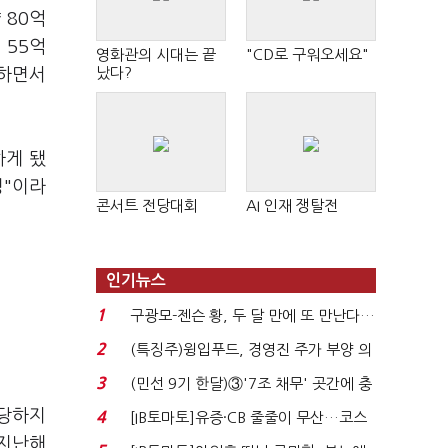
 80억
 55억
영화관의 시대는 끝
"CD로 구워오세요"
났다?
 하면서
하게 됐
정"이라
콘서트 전당대회
AI 인재 쟁탈전
인기뉴스
1
구광모-젠슨 황, 두 달 만에 또 만난다…
로봇·AI 등 논...
2
(특징주)윙입푸드, 경영진 주가 부양 의
지에 상한가...
3
(민선 9기 한달)③'7조 채무' 곳간에 충
격…추미애, 20년...
해당하지
4
[IB토마토]유증·CB 줄줄이 무산…코스
 지난해
닥 벌점 급증에 ...