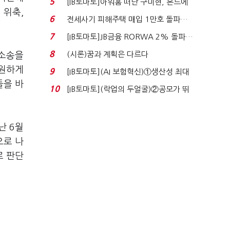
5
[IB토마토]아워홈 떠난 구미현, 본느에
 위축,
340억 베팅…가...
6
전세사기 피해주택 매입 1만호 돌파…
누적 피해자 4만2...
7
[IB토마토]JB금융 RORWA 2% 돌파…
실적 견인은 은행 ...
8
(시론)꿈과 계획은 다르다
 소송을
지원하게
9
[IB토마토](AI 보험혁신)①생산성 최대
들을 바
80% 개선…현실...
10
[IB토마토](락업의 두얼굴)②공모가 뛰
자 첫날 매도…FI ...
난 6월
으로 나
로 판단