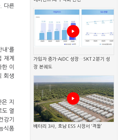
. 다른
안내'를
접 재계
가입자 증가·AIDC 성장…SKT 2분기 성
하한 이
장 본궤도
직 회생
간은 지
로도 열
 건강기
배터리 3사, 호남 ESS 시장서 ‘격돌’
기능식품