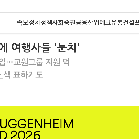
속보
정치
정책
사회
증권
금융
산업
테크
유통
건설
 여행사들 '눈치'
돌입…교원그룹 지원 덕
난색 표하기도