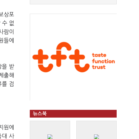
 보상포
 수 없
 사람이
성원들에
상을 받
 제출해
류를 검
뉴스북
 지원에
중대 사