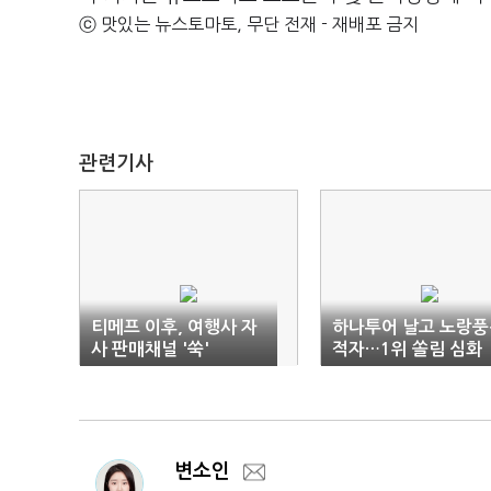
ⓒ 맛있는 뉴스토마토, 무단 전재 - 재배포 금지
관련기사
티메프 이후, 여행사 자
하나투어 날고 노랑풍
사 판매채널 '쑥'
적자…1위 쏠림 심화
변소인