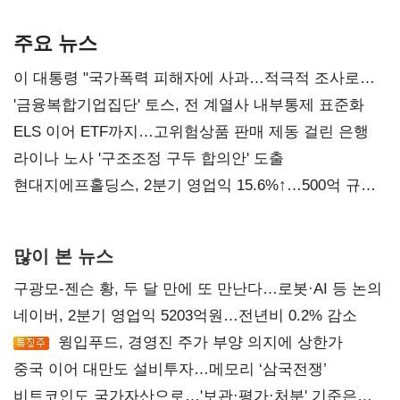
AI 수익화 관건
본궤도
주요 뉴스
이 대통령 "국가폭력 피해자에 사과…적극적 조사로
진실 밝혀야"
'금융복합기업집단' 토스, 전 계열사 내부통제 표준화
ELS 이어 ETF까지…고위험상품 판매 제동 걸린 은행
라이나 노사 '구조조정 구두 합의안' 도출
현대지에프홀딩스, 2분기 영업익 15.6%↑…500억 규모
자사주 매입
많이 본 뉴스
구광모-젠슨 황, 두 달 만에 또 만난다…로봇·AI 등 논의
네이버, 2분기 영업익 5203억원…전년비 0.2% 감소
윙입푸드, 경영진 주가 부양 의지에 상한가
중국 이어 대만도 설비투자…메모리 ‘삼국전쟁’
비트코인도 국가자산으로…'보관·평가·처분' 기준은