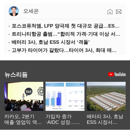
오세은
포스코퓨처엠, LFP 양극재 첫 대규모 공급…ESS 시장 공략
트리니티항공 출범…“합리적 가격·기대 이상 서비스로 승부”
배터리 3사, 호남 ESS 시장서 ‘격돌’
고부가 타이어가 갈랐다…타이어 3사, 최대 매출에도 영업익 희비
뉴스리듬
카카오, 2분기
가입자 증가
배터리 3사, 호남
매출·영업익 역대
·AIDC 성장…
ESS 시장서
최대…에이전트
SKT 2분기 성장
‘격돌’