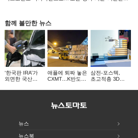
숙제
함께 볼만한 뉴스
‘한국판 IRA’가
애플에 퇴짜 놓은
삼전-포스텍,
외면한 국산
CXMT…K반도체
초고적층 3D
전기차…
협상력 ‘호재’
낸드 한계 돌파…
실효성에 ‘의문’
성능·전력효율
개선
뉴스
뉴스북