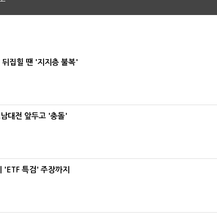
뒤집힐 땐 '지지층 불복'
호남대전 앞두고 '충돌'
'ETF 특검' 주장까지