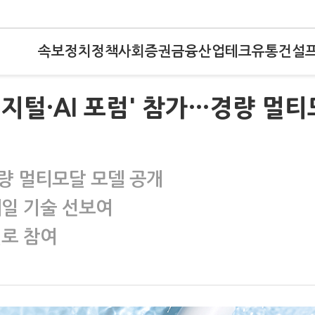
속보
정치
정책
사회
증권
금융
산업
테크
유통
건설
 디지털·AI 포럼' 참가…경량 멀티
량 멀티모달 모델 공개
레일 기술 선보여
널로 참여