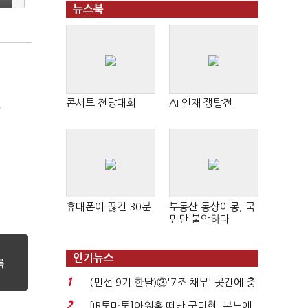
뉴스북
콘서트 전당대회
AI 인재 쟁탈전
'
휴대폰이 끊긴 30분
부동산 동상이몽, 국
민만 불안하다
인기뉴스
1
(민선 9기 한달)③'7조 채무' 곳간에 충
격…추미애, 20년...
2
[IB토마토]아워홈 떠난 구미현, 본느에