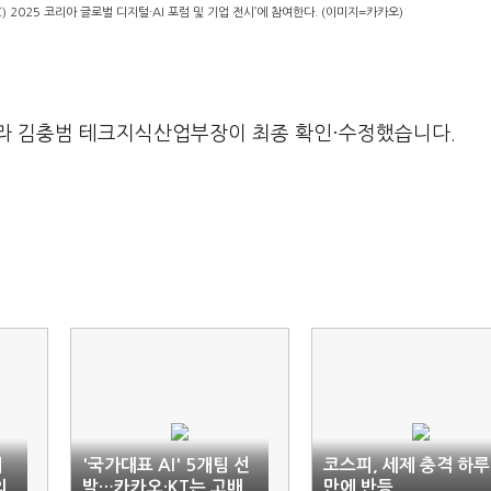
2025 코리아 글로벌 디지털·AI 포럼 및 기업 전시’에 참여한다. (이미지=카카오)
라 김충범 테크지식산업부장이 최종 확인·수정했습니다.
제
'국가대표 AI' 5개팀 선
코스피, 세제 충격 하루
의
발…카카오·KT는 고배
만에 반등