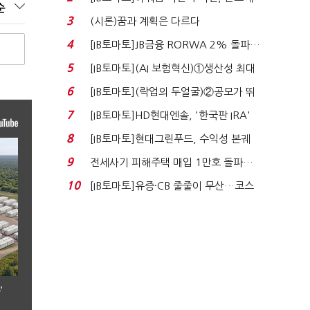
순
340억 베팅…가...
3
(시론)꿈과 계획은 다르다
4
[IB토마토]JB금융 RORWA 2% 돌파…
실적 견인은 은행 ...
5
[IB토마토](AI 보험혁신)①생산성 최대
80% 개선…현실...
6
[IB토마토](락업의 두얼굴)②공모가 뛰
자 첫날 매도…FI ...
7
[IB토마토]HD현대엔솔, '한국판 IRA'
수혜 부상…세액공...
8
[IB토마토]현대그린푸드, 수익성 본궤
도…실적 개선에 ...
9
전세사기 피해주택 매입 1만호 돌파…
누적 피해자 4만2...
10
[IB토마토]유증·CB 줄줄이 무산…코스
닥 벌점 급증에 ...
’