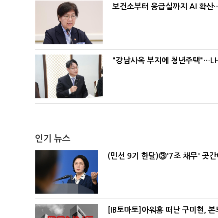
보건소부터 응급실까지 AI 확산
"강남사옥 부지에 청년주택"…LH
인기 뉴스
(민선 9기 한달)③'7조 채무' 곳
[IB토마토]아워홈 떠난 구미현, 