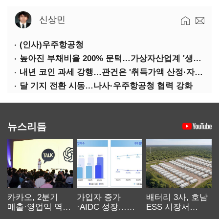
신상민
(인사)우주항공청
높아진 부채비율 200% 문턱…가상자산업계 '생존 시험대'
내년 코인 과세 강행…관건은 '취득가액 산정·자산 이동'
달 기지 전환 시동…나사·우주항공청 협력 강화
뉴스리듬
카카오, 2분기
가입자 증가
배터리 3사, 호남
매출·영업익 역대
·AIDC 성장…
ESS 시장서
최대…에이전트
SKT 2분기 성장
‘격돌’