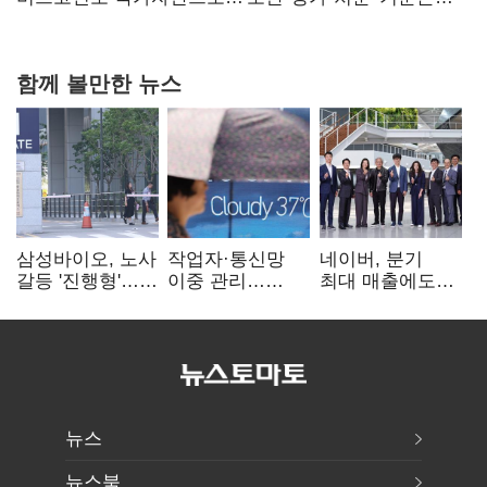
숙제
함께 볼만한 뉴스
삼성바이오, 노사
작업자·통신망
네이버, 분기
갈등 '진행형'…
이중 관리…
최대 매출에도
파업 여파 촉각
통신3사, 폭염
영업익 감소…AI
비상대응 돌입
팩토리 속도
뉴스
뉴스북