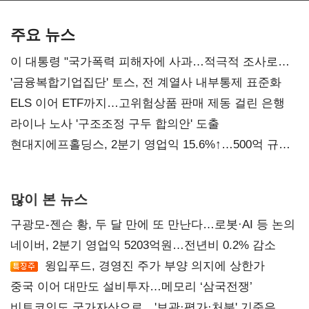
AI 수익화 관건
본궤도
주요 뉴스
이 대통령 "국가폭력 피해자에 사과…적극적 조사로
진실 밝혀야"
'금융복합기업집단' 토스, 전 계열사 내부통제 표준화
ELS 이어 ETF까지…고위험상품 판매 제동 걸린 은행
라이나 노사 '구조조정 구두 합의안' 도출
현대지에프홀딩스, 2분기 영업익 15.6%↑…500억 규모
자사주 매입
많이 본 뉴스
구광모-젠슨 황, 두 달 만에 또 만난다…로봇·AI 등 논의
네이버, 2분기 영업익 5203억원…전년비 0.2% 감소
윙입푸드, 경영진 주가 부양 의지에 상한가
중국 이어 대만도 설비투자…메모리 ‘삼국전쟁’
비트코인도 국가자산으로…'보관·평가·처분' 기준은