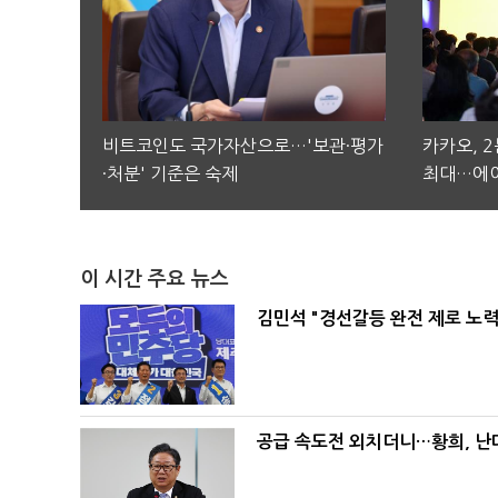
비트코인도 국가자산으로…'보관·평가
카카오, 
·처분' 기준은 숙제
최대…에이
이 시간 주요 뉴스
김민석 "경선갈등 완전 제로 노력
공급 속도전 외치더니…황희, 난