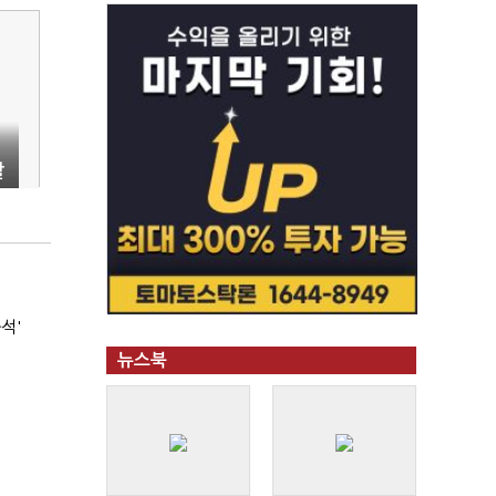
할
석'
뉴스북