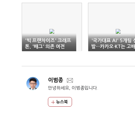
'빅 프랜차이즈' 크래프
'국가대표 AI' 5개팀 
톤, '배그' 의존 여전
발…카카오·KT는 고
이범종
안녕하세요, 이범종입니다.
뉴스북