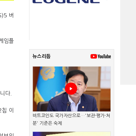
)5 버
 게임플
뉴스리듬
습니다.
2칩 이
비트코인도 국가자산으로…'보관·평가·처
분' 기준은 숙제