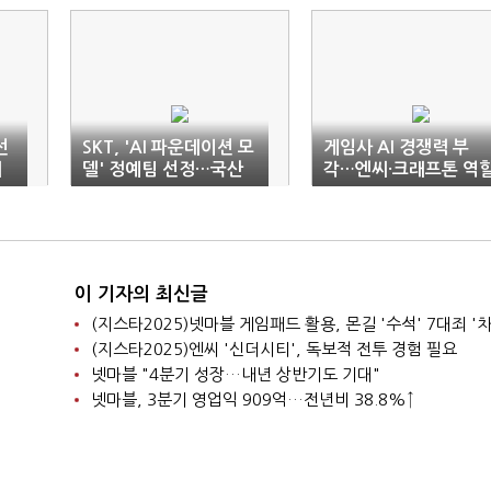
선
SKT, 'AI 파운데이션 모
게임사 AI 경쟁력 부
배
델' 정예팀 선정…국산
각…엔씨·크래프톤 역
AI 개발 본격화
주목
이 기자의 최신글
(지스타2025)넷마블 게임패드 활용, 몬길 '수석' 7대죄 '차
(지스타2025)엔씨 '신더시티', 독보적 전투 경험 필요
넷마블 "4분기 성장…내년 상반기도 기대"
넷마블, 3분기 영업익 909억…전년비 38.8%↑