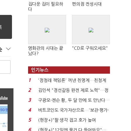
집다운 집이 필요하
편의점 전성시대
다
영화관의 시대는 끝
"CD로 구워오세요"
순
났다?
인기뉴스
1
'정청래 책임론' 꺼낸 친명계…친청계
는 추가투표 때리기...
2
김민석 "경선갈등 완전 제로 노력"…정
청래 "반명 공세 사...
3
구광모-젠슨 황, 두 달 만에 또 만난다…
로봇·AI 등 논...
4
비트코인도 국가자산으로…'보관·평가·
처분' 기준은 ...
5
(현장+)"팔 생각 접고 호가 높여
요"…'덜 똘똘한 한 채' 20...
6
(현장+)"12일엔 물건 다 들어와요"…