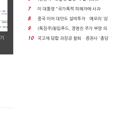
빈 매대 채우며 문 연 ...
7
이 대통령 "국가폭력 피해자에 사과…
적극적 조사로 진...
8
중국 이어 대만도 설비투자…메모리 ‘삼
국전쟁’
9
(특징주)윙입푸드, 경영진 주가 부양 의
지에 상한가...
분기
10
국고채 담합 과징금 철퇴…증권사 '충당
금 폭탄' 우려...