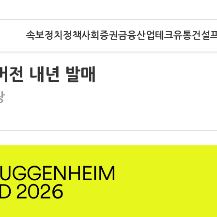
속보
정치
정책
사회
증권
금융
산업
테크
유통
건설
 버전 내년 발매
장