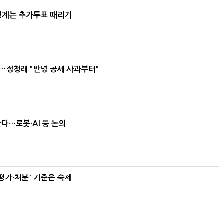
청계는 추가투표 때리기
…정청래 "반명 공세 사과부터"
난다…로봇·AI 등 논의
가·처분' 기준은 숙제