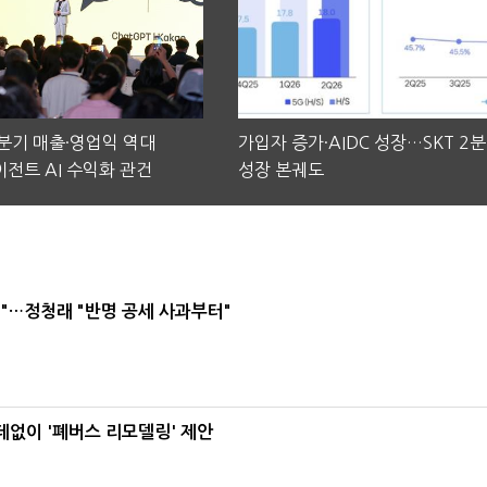
2분기 매출·영업익 역대
가입자 증가·AIDC 성장…SKT 2
전트 AI 수익화 관건
성장 본궤도
"…정청래 "반명 공세 사과부터"
데없이 '폐버스 리모델링' 제안