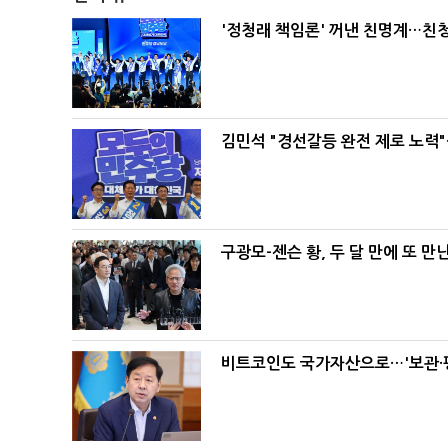
'정청래 책임론' 꺼낸 친명계…친
김민석 "경선갈등 완전 제로 노력"
구광모-젠슨 황, 두 달 만에 또 만
비트코인도 국가자산으로…'보관·평