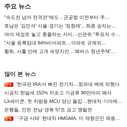
주요 뉴스
"속도전 넘어 전격전"에도…군공항 이전부터 주
52시간까지 '뇌관'
호남은 '김민석' 서울·경기는 '정청래'…최종 승자는
'안갯속'
여야 재검토 놓고 충돌하는 사이…선관위 "투표자 수
오차 당연"
"서울 등록임대 84%비아파트…아파트 규제와
달리해야"
황희, 사흘 만에 고개 숙였지만…'폐버스 청년주택'
후폭풍
많이 본 뉴스
'한국판 IRA'서 빠진 전기차…청와대 벽에 막혔다
시금치 한달새 152% 치솟고 가금류 90만마리 폐사
LX세미콘, 첫 차량용 MCU 양산 돌입…현대차·기아에
공급
은행들, 인천·전남·경북 57조 금고 쟁탈전
‘구금 사태’ 현대차 HMGMA, 미 재향군인 채용
확대로 분위기 반전