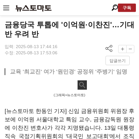
구독
금융당국 투톱에 '이억원·이찬진'…기대
반 우려 반
입력: 2025-08-13 17:44:16
수정: 2025-08-13 17:53:06
답글쓰기
교육 '최교진' 여가 '원민경' 공정위 '주병기' 임명
(그래픽=뉴스토마토)
[뉴스토마토 한동인 기자] 신임 금융위원회 위원장 후
보에 이억원 서울대학교 특임 교수, 금융감독원 원장
에 이찬진 변호사가 각각 지명됐습니다. 13일 대통령
직속 국정기획위원회의 '대국민 보고대회'에서 조직