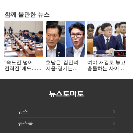
함께 볼만한 뉴스
"속도전 넘어
호남은 '김민석'
여야 재검토 놓고
전격전"에도…
서울·경기는
충돌하는 사이…
군공항 이전부터
'정청래'…최종
선관위 "투표자
주 52시간까지
승자는 '안갯속'
수 오차 당연"
'뇌관'
뉴스
뉴스북