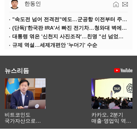
한동인
"속도전 넘어 전격전"에도…군공항 이전부터 주 52시간까지 '뇌관'
(단독)'한국판 IRA'서 빠진 전기차…청와대 벽에 막혔다
대통령 엮은 '신천지 사진조작'…친명 "선 넘었다" 격앙
규제 역설…세제개편안 '누더기' 수순
뉴스리듬
비트코인도
카카오, 2분기
국가자산으로…'
매출·영업익 역대
보관·평가·처분'
최대…에이전트
기준은 숙제
AI 수익화 관건