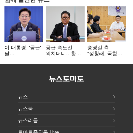
이 대통령, '공급'
공급 속도전
송영길 측
팔
외치더니…황희,
"정청래, 국힘
걷어붙였는데…
난데없이 '폐버스
'역선택' 대상…
여 내부선
리모델링' 제안
민주당 대표로
'부동산
총선 지휘 못해"
망언'(종합)
뉴스
뉴스북
뉴스리듬
토마토증권통 Live