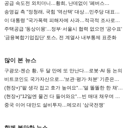
공급 속도전 외치더니…황희, 난데없이 '폐버스
리모델링' 제안
송영길 측 "정청래, 국힘 '역선택' 대상…민주당 대표로
총선 지휘 못해"
이 대통령 "국가폭력 피해자에 사과…적극적 조사로
진실 밝혀야"
주택공급 '동상이몽'…정부·서울시 협력 없으면 '공수표'
'금융복합기업집단' 토스, 전 계열사 내부통제 표준화
많이 본 뉴스
구광모-젠슨 황, 두 달 만에 또 만난다…로봇·AI 등 논의
비트코인도 국가자산으로…'보관·평가·처분' 기준은
숙제
(현장+)"팔 생각 접고 호가 높여요"…'덜 똘똘한 한 채'
20억 키맞추기
(현장+)"12일엔 물건 다 들어와요"…빈 매대 채우며 문
연 홈플러스
중국 이어 대만도 설비투자…메모리 ‘삼국전쟁’
함께 볼만한 뉴스