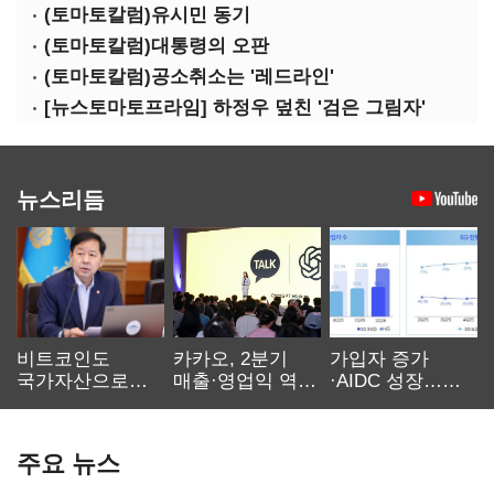
(토마토칼럼)유시민 동기
(토마토칼럼)대통령의 오판
(토마토칼럼)공소취소는 '레드라인'
[뉴스토마토프라임] 하정우 덮친 '검은 그림자'
뉴스리듬
비트코인도
카카오, 2분기
가입자 증가
국가자산으로…'
매출·영업익 역대
·AIDC 성장…
보관·평가·처분'
최대…에이전트
SKT 2분기 성장
기준은 숙제
AI 수익화 관건
본궤도
주요 뉴스