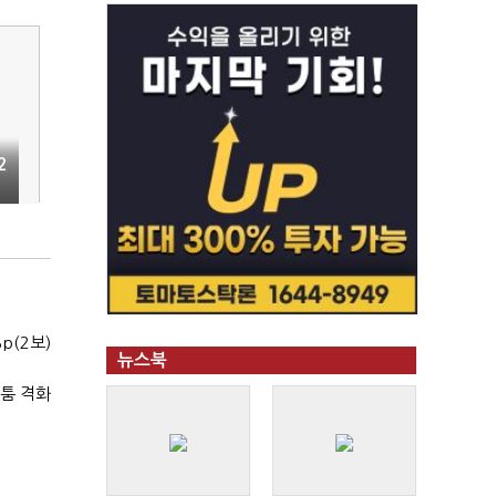
2
p(2보)
뉴스북
다툼 격화