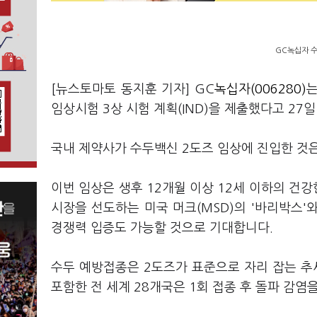
GC녹십자 수
[뉴스토마토 동지훈 기자] GC
녹십자(006280)
는
임상시험 3상 시험 계획(IND)을 제출했다고 27
국내 제약사가 수두백신 2도즈 임상에 진입한 것
이번 임상은 생후 12개월 이상 12세 이하의 건
시장을 선도하는 미국 머크(MSD)의 '바리박스'
경쟁력 입증도 가능할 것으로 기대합니다.
수두 예방접종은 2도즈가 표준으로 자리 잡는 추세
포함한 전 세계 28개국은 1회 접종 후 돌파 감염