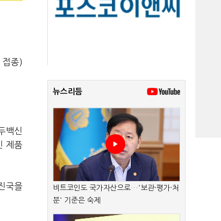
 접종)
뉴스리듬
수두백신
인 제품
선진국을
비트코인도 국가자산으로…'보관·평가·처
분' 기준은 숙제