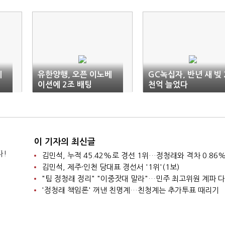
네
유한양행, 오픈 이노베
GC녹십자, 반년 새 빚 
2
이션에 2조 배팅
천억 늘었다
이 기자의 최신글
다!
김민석, 누적 45.42%로 경선 1위…정청래와 격차 0.86%
김민석, 제주·인천 당대표 경선서 '1위'(1보)
"팀 정청래 정리" "이중잣대 말라"…민주 최고위원 계파 
'정청래 책임론' 꺼낸 친명계…친청계는 추가투표 때리기