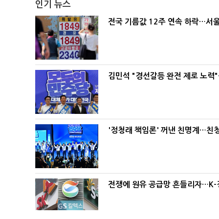
인기 뉴스
전국 기름값 12주 연속 하락…서울
김민석 "경선갈등 완전 제로 노력"
'정청래 책임론' 꺼낸 친명계…친
전쟁에 원유 공급망 흔들리자…K-