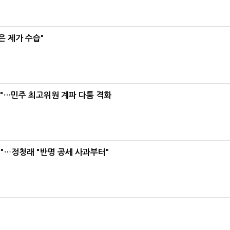
은 제가 수습"
라"…민주 최고위원 계파 다툼 격화
"…정청래 "반명 공세 사과부터"