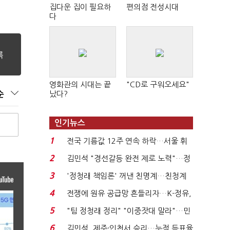
집다운 집이 필요하
편의점 전성시대
다
영화관의 시대는 끝
"CD로 구워오세요"
났다?
순
인기뉴스
1
전국 기름값 12주 연속 하락…서울 휘
발윳값 1909원...
2
김민석 "경선갈등 완전 제로 노력"…정
청래 "반명 공세 사...
3
'정청래 책임론' 꺼낸 친명계…친청계
는 추가투표 때리기...
4
전쟁에 원유 공급망 흔들리자…K-정유,
에너지안보 핵심...
5
"팀 정청래 정리" "이중잣대 말라"…민
주 최고위원 계파 다...
6
김민석, 제주·인천서 승리…누적 득표율