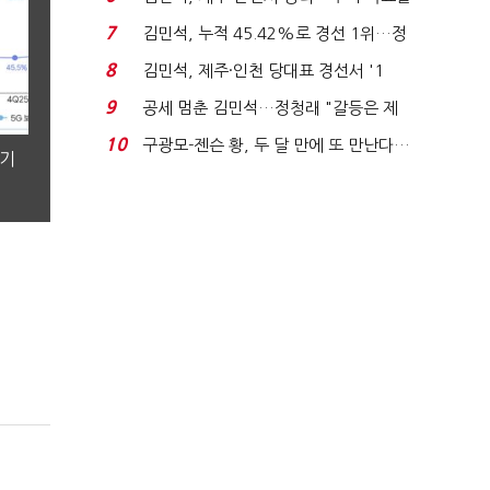
'1위 탈환'(종합)...
7
김민석, 누적 45.42%로 경선 1위…정
청래와 격차 0.86%p(...
8
김민석, 제주·인천 당대표 경선서 '1
위'(1보)...
9
공세 멈춘 김민석…정청래 "갈등은 제
가 수습"
10
구광모-젠슨 황, 두 달 만에 또 만난다…
분기
로봇·AI 등 논...