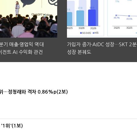
2분기 매출·영업익 역대
가입자 증가·AIDC 성장…SKT 2
전트 AI 수익화 관건
성장 본궤도
1위…정청래와 격차 0.86%p(2보)
1위'(1보)