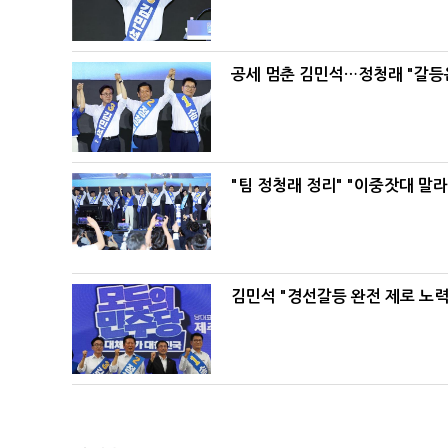
공세 멈춘 김민석…정청래 "갈등
"팀 정청래 정리" "이중잣대 말
김민석 "경선갈등 완전 제로 노력