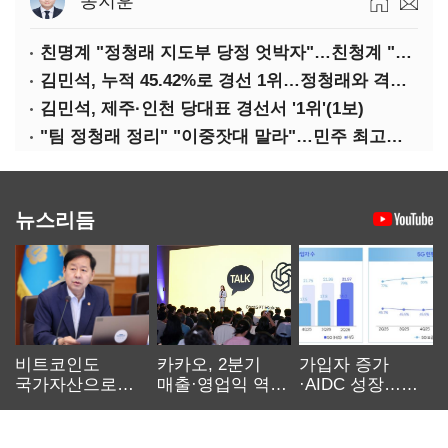
동지훈
친명계 "정청래 지도부 당정 엇박자"…친청계 "신천지 오물 폭탄"
김민석, 누적 45.42%로 경선 1위…정청래와 격차 0.86%p(2보)
김민석, 제주·인천 당대표 경선서 '1위'(1보)
"팀 정청래 정리" "이중잣대 말라"…민주 최고위원 계파 다툼 격화
뉴스리듬
비트코인도
카카오, 2분기
가입자 증가
국가자산으로…'
매출·영업익 역대
·AIDC 성장…
보관·평가·처분'
최대…에이전트
SKT 2분기 성장
기준은 숙제
AI 수익화 관건
본궤도