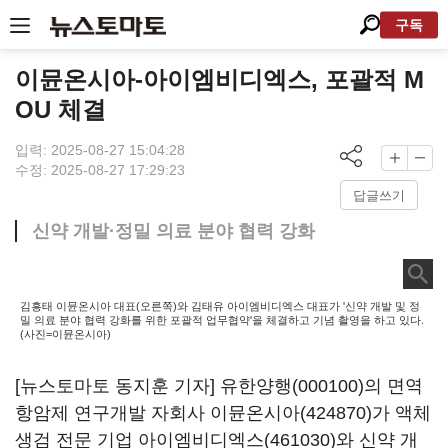
구독
이뮨온시아-아이엠비디엑스, 포괄적 M
OU 체결
입력: 2025-08-27 15:04:28
수정: 2025-08-27 17:29:23
답글쓰기
신약 개발·정밀 의료 분야 협력 강화
김흥태 이뮨온시아 대표(오른쪽)와 김태유 아이엠비디엑스 대표가 '신약 개발 및 정
밀 의료 분야 협력 강화를 위한 포괄적 업무협약'을 체결하고 기념 촬영을 하고 있다.
(사진=이뮨온시아)
[뉴스토마토 동지훈 기자]
유한양행(000100)
의 면역
항암제 연구개발 자회사
이뮨온시아(424870)
가 액체
생검 전문 기업
아이엠비디엑스(461030)
와 신약 개