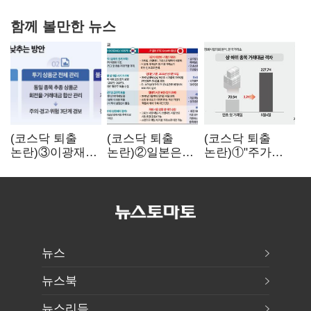
함께 볼만한 뉴스
(코스닥 퇴출
(코스닥 퇴출
(코스닥 퇴출
논란)③이광재
논란)②일본은
논란)①"주가
"과속 잡더라도
5년
누르기 잡으려다
자동차 없애지는
기다려주는데
옥토 태운다"…
말아야"
우리는 당장
세법 개정안의
퇴출?…
맹점과 역설
시간만으론
부족한 코스닥
구하기
뉴스
뉴스북
뉴스리듬