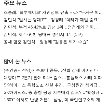
주요 뉴스
조승래, '블루웨이브' 개인정보 유출 사과 "무거운 책임
통감"
김민석 "일하는 당대표"…정청래 "의리가 제일 중요"
김민석, 누적 45.42%로 경선 1위…정청래와 격차
0.86%p(2보)
김민석, 제주·인천 당대표 경선서 '1위'(1보)
공세 멈춘 김민석…정청래 "갈등은 제가 수습"
많이 본 뉴스
(주간증시전망)지수보다 종목…선별 장세 이어진다
대형마트 2분기 판매 9.4% 감소…홈플러스 사태 여파
SK하이닉스 통합노조 신설 추진…구성원간 성과급
불만 확산
SK하이닉스, 중 충칭 공장 지분매각 검토?…“확정된 바
없어”
“-30℃ 이하도 난방 거뜬”…삼성, 미 국립연구소와 개발
협력