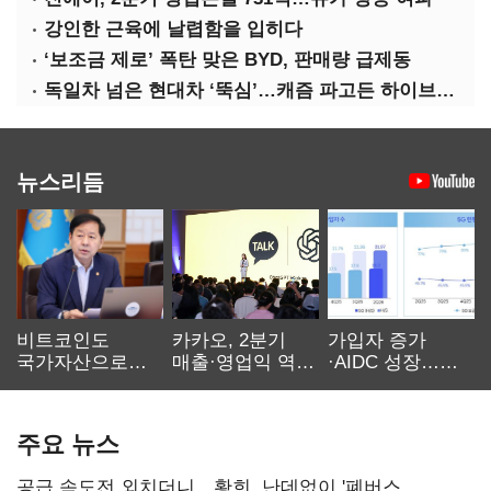
강인한 근육에 날렵함을 입히다
‘보조금 제로’ 폭탄 맞은 BYD, 판매량 급제동
독일차 넘은 현대차 ‘뚝심’…캐즘 파고든 하이브리드 역전극
뉴스리듬
비트코인도
카카오, 2분기
가입자 증가
국가자산으로…'
매출·영업익 역대
·AIDC 성장…
보관·평가·처분'
최대…에이전트
SKT 2분기 성장
기준은 숙제
AI 수익화 관건
본궤도
주요 뉴스
공급 속도전 외치더니…황희, 난데없이 '폐버스