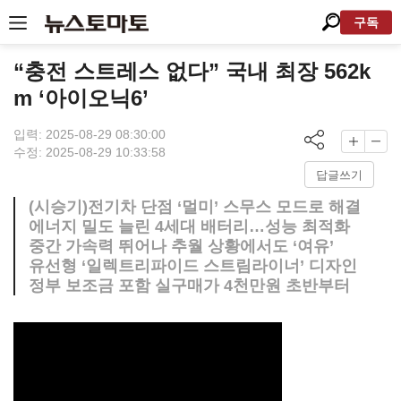
구독
“충전 스트레스 없다” 국내 최장 562k
m ‘아이오닉6’
입력: 2025-08-29 08:30:00
수정: 2025-08-29 10:33:58
답글쓰기
(시승기)전기차 단점 ‘멀미’ 스무스 모드로 해결
에너지 밀도 늘린 4세대 배터리…성능 최적화
중간 가속력 뛰어나 추월 상황에서도 ‘여유’
유선형 ‘일렉트리파이드 스트림라이너’ 디자인
정부 보조금 포함 실구매가 4천만원 초반부터