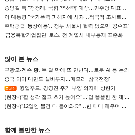
리모델링' 제안
송영길 측 "정청래, 국힘 '역선택' 대상…민주당 대표로
총선 지휘 못해"
이 대통령 "국가폭력 피해자에 사과…적극적 조사로
진실 밝혀야"
주택공급 '동상이몽'…정부·서울시 협력 없으면 '공수표'
'금융복합기업집단' 토스, 전 계열사 내부통제 표준화
많이 본 뉴스
구광모-젠슨 황, 두 달 만에 또 만난다…로봇·AI 등 논의
중국 이어 대만도 설비투자…메모리 ‘삼국전쟁’
윙입푸드, 경영진 주가 부양 의지에 상한가
(현장+)"팔 생각 접고 호가 높여요"…'덜 똘똘한 한 채'
20억 키맞추기
(현장+)"12일엔 물건 다 들어와요"…빈 매대 채우며 문
연 홈플러스
함께 볼만한 뉴스