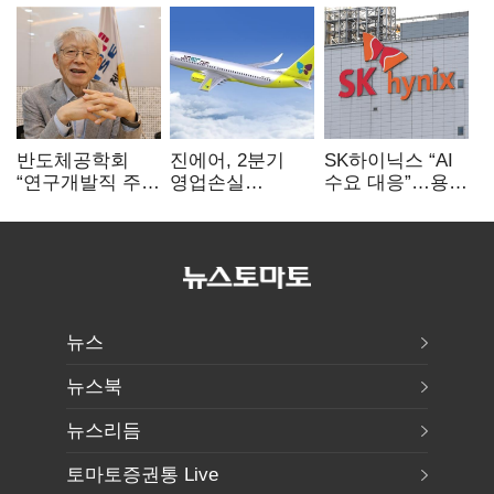
반도체공학회
진에어, 2분기
SK하이닉스 “AI
“연구개발직 주
영업손실
수요 대응”…용인
52시간제
731억…유가
·청주 팹에 54조
개선해야”
상승 여파
투자
뉴스
뉴스북
뉴스리듬
토마토증권통 Live