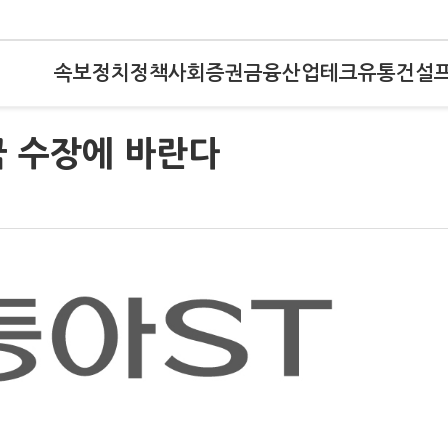
속보
정치
정책
사회
증권
금융
산업
테크
유통
건설
국 수장에 바란다