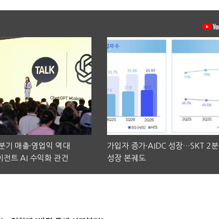
2분기 매출·영업익 역대
가입자 증가·AIDC 성장…SKT 2
전트 AI 수익화 관건
성장 본궤도