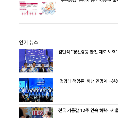
주택공급 '동상이몽'…정부·서울시
인기 뉴스
김민석 "경선갈등 완전 제로 노력"
'정청래 책임론' 꺼낸 친명계…친
전국 기름값 12주 연속 하락…서울