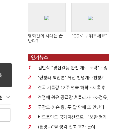
영화관의 시대는 끝
"CD로 구워오세요"
났다?
인기뉴스
1
김민석 "경선갈등 완전 제로 노력"…정
청래 "반명 공세 사...
2
'정청래 책임론' 꺼낸 친명계…친청계
는 추가투표 때리기...
3
전국 기름값 12주 연속 하락…서울 휘
발윳값 1909원...
4
전쟁에 원유 공급망 흔들리자…K-정유,
순
에너지안보 핵심...
5
구광모-젠슨 황, 두 달 만에 또 만난다…
로봇·AI 등 논...
6
비트코인도 국가자산으로…'보관·평가·
처분' 기준은 ...
7
(현장+)"팔 생각 접고 호가 높여