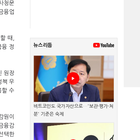
인사청문
 금융업
할 때,
뉴스리듬
금융 정
진 원장
정책 우
용할 수
비트코인도 국가자산으로…'보관·평가·처
분' 기준은 숙제
금감원이
 금융감
 선택한