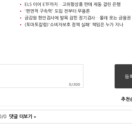
ELS 이어 ETF까지…고위험상품 판매 제동 걸린 은행
'편면적 구속력' 도입 전부터 무용론
금감원 현안검사에 발목 잡힌 정기검사…몰래 웃는 금융권
(토마토칼럼)'소비자보호 정책 실패' 책임은 누가 지나
0
/
300
추천
0/0
댓글 더보기