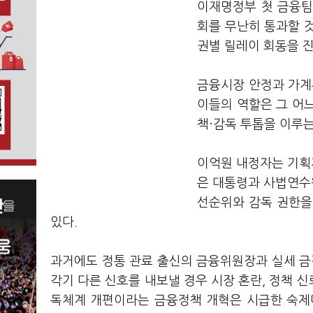
이재명정부 첫 금융팀
회를 무난히 통과할 
권별 릴레이 회동을 
금융시장 안정과 가계부
이들의 역할은 그 어느
책·감독 투톱을 이루는
이억원 내정자는 기획재
은 대통령과 사법연수원
선순위와 감독 권한을
있다.
과거에도 정통 관료 출신의 금융위원장과 실세 금
각기 다른 신호를 내보낼 경우 시장 혼란, 정책 
독체계 개편이라는 금융정책 개혁은 시급한 숙제