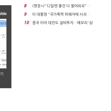
요"…'덜 똘똘한 한 채' 20...
8
(현장+)"12일엔 물건 다 들어와요"…
빈 매대 채우며 문 연 ...
9
이 대통령 "국가폭력 피해자에 사과…
적극적 조사로 진...
10
중국 이어 대만도 설비투자…메모리 ‘삼
국전쟁’
분기