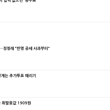
 협력 없으면 '공수표'
…정청래 "반명 공세 사과부터"
청계는 추가투표 때리기
 휘발윳값 1909원