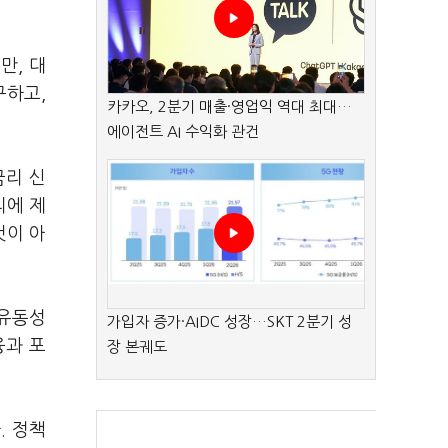
만, 대
구하고,
카카오, 2분기 매출·영업익 역대 최대…
에이전트 AI 수익화 관건
금리 신
리에 제
것이 아
 유동성
가입자 증가·AIDC 성장…SKT 2분기 성
융과 포
장 본궤도
. 정책