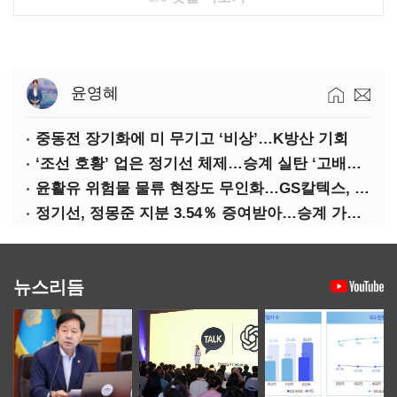
윤영혜
중동전 장기화에 미 무기고 ‘비상’…K방산 기회
‘조선 호황’ 업은 정기선 체제…승계 실탄 ‘고배당’ 주목
윤활유 위험물 물류 현장도 무인화…GS칼텍스, 디지털 전환 가속
정기선, 정몽준 지분 3.54％ 증여받아…승계 가속화
뉴스리듬