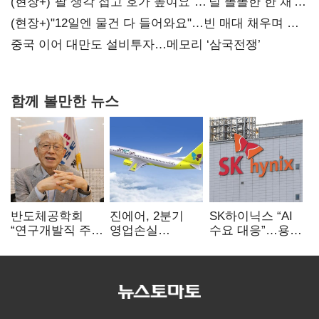
숙제
(현장+)"팔 생각 접고 호가 높여요"…'덜 똘똘한 한 채'
20억 키맞추기
(현장+)"12일엔 물건 다 들어와요"…빈 매대 채우며 문
연 홈플러스
중국 이어 대만도 설비투자…메모리 ‘삼국전쟁’
함께 볼만한 뉴스
반도체공학회
진에어, 2분기
SK하이닉스 “AI
“연구개발직 주
영업손실
수요 대응”…용인
52시간제
731억…유가
·청주 팹에 54조
개선해야”
상승 여파
투자