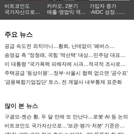
비트코인도
카카오, 2분기
가입자 증가
국가자산으로…'
매출·영업익 역대
·AIDC 성장…
보관·평가·처분'
최대…에이전트
SKT 2분기 성장
기준은 숙제
AI 수익화 관건
본궤도
주요 뉴스
공급 속도전 외치더니…황희, 난데없이 '폐버스
리모델링' 제안
송영길 측 "정청래, 국힘 '역선택' 대상…민주당 대표로
총선 지휘 못해"
이 대통령 "국가폭력 피해자에 사과…적극적 조사로
진실 밝혀야"
주택공급 '동상이몽'…정부·서울시 협력 없으면 '공수표'
'금융복합기업집단' 토스, 전 계열사 내부통제 표준화
많이 본 뉴스
구광모-젠슨 황, 두 달 만에 또 만난다…로봇·AI 등 논의
비트코인도 국가자산으로…'보관·평가·처분' 기준은