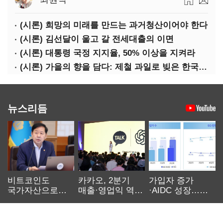
(시론) 희망의 미래를 만드는 과거청산이어야 한다
(시론) 김선달이 울고 갈 전세대출의 이면
(시론) 대통령 국정 지지율, 50% 이상을 지켜라
(시론) 가을의 향을 담다: 제철 과일로 빚은 한국 와인 이야기
뉴스리듬
비트코인도
카카오, 2분기
가입자 증가
국가자산으로…'
매출·영업익 역대
·AIDC 성장…
보관·평가·처분'
최대…에이전트
SKT 2분기 성장
기준은 숙제
AI 수익화 관건
본궤도