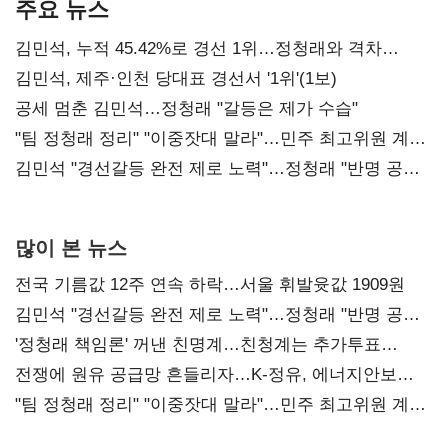
주요 뉴스
김민석, 누적 45.42%로 경선 1위…정청래와 격차
0.86%p(2보)
김민석, 제주·인천 당대표 경선서 '1위'(1보)
공세 멈춘 김민석…정청래 "갈등은 제가 수습"
"팀 정청래 정리" "이중잣대 말라"…민주 최고위원 계파
다툼 격화
김민석 "경선갈등 완전 제로 노력"…정청래 "반명 공세
사과부터"
많이 본 뉴스
전국 기름값 12주 연속 하락…서울 휘발윳값 1909원
김민석 "경선갈등 완전 제로 노력"…정청래 "반명 공세
사과부터"
'정청래 책임론' 꺼낸 친명계…친청계는 추가투표
때리기
전쟁에 원유 공급망 흔들리자…K-정유, 에너지안보
핵심으로 재부상
"팀 정청래 정리" "이중잣대 말라"…민주 최고위원 계파
다툼 격화