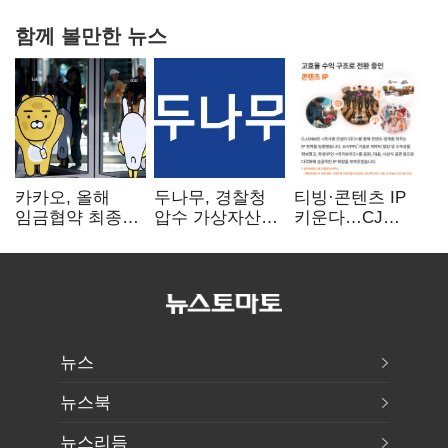
함께 볼만한 뉴스
카카오, 올해
두나무, 경찰청
티빙·콘텐츠 IP
임금협약 최종
압수 가상자산
키운다…CJ
타결…연봉 6.3%
보관 맡는다…
ENM, 하반기
인상·격려금
커스터디 사업
글로벌 확장 가속
300만원
최종 낙찰
뉴스
뉴스북
뉴스리듬