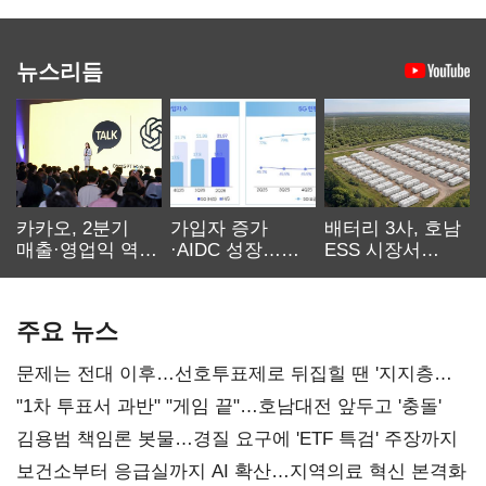
뉴스리듬
카카오, 2분기
가입자 증가
배터리 3사, 호남
매출·영업익 역대
·AIDC 성장…
ESS 시장서
최대…에이전트
SKT 2분기 성장
‘격돌’
AI 수익화 관건
본궤도
주요 뉴스
문제는 전대 이후…선호투표제로 뒤집힐 땐 '지지층
불복'
"1차 투표서 과반" "게임 끝"…호남대전 앞두고 '충돌'
김용범 책임론 봇물…경질 요구에 'ETF 특검' 주장까지
보건소부터 응급실까지 AI 확산…지역의료 혁신 본격화