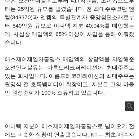
측은 오션인더블유로부터 417억원을, 초이콥으로부
터는 25억원 규모를 빌렸습니다. 전 최대주주였던
엔
켐(348370)
과 엔켐의 특별관계자 중앙첨단소재로부
터 640억원 규모로 이니텍 지분 40.04%를 매입했는
데, 사실상 매입액의 65% 이상이 차입을 통해 이뤄졌
습니다.
에스제이제일차홀딩스 매입액의 상당액을 차입해준
오션인더블유는 아름드리코퍼레이션이 최대주주로
있는 회사입니다. 아름드리코퍼레이션의 최대주주는
원영식 전 초록뱀미디어 회장이고, 지분은 그의 아들
인 원성준씨가 100% 소유하고 있습니다.
이니텍 지분이 에스제이제일차홀딩스로 넘어오기 전
에도 비슷한 상황이 연출됐습니다. KT는 최초 매수자