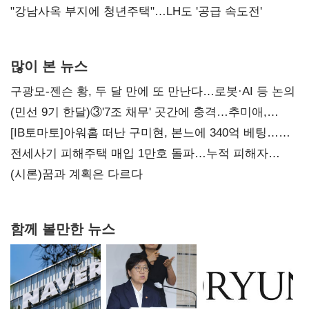
"강남사옥 부지에 청년주택"…LH도 '공급 속도전'
많이 본 뉴스
구광모-젠슨 황, 두 달 만에 또 만난다…로봇·AI 등 논의
(민선 9기 한달)③'7조 채무' 곳간에 충격…추미애,
20년만에 '비상재정' 선언 승부수
[IB토마토]아워홈 떠난 구미현, 본느에 340억 베팅…
가족 지배체제 구축
전세사기 피해주택 매입 1만호 돌파…누적 피해자
4만278명
(시론)꿈과 계획은 다르다
함께 볼만한 뉴스