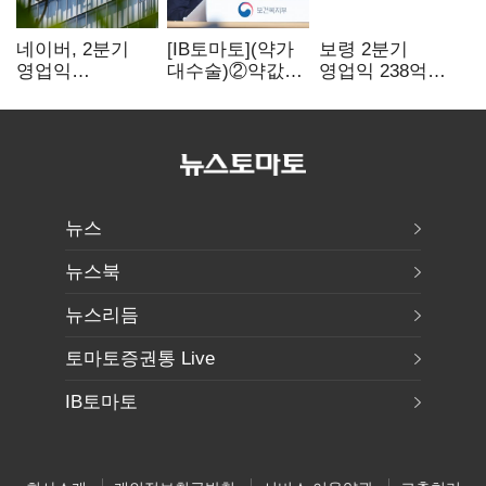
네이버, 2분기
[IB토마토](약가
보령 2분기
영업익
대수술)②약값
영업익 238억…
5203억원…
깎이자 R&D부터
전년 대비 6.2%↓
전년비 0.2%
축소…제약업계
감소
비상경영 돌입
뉴스
뉴스북
뉴스리듬
토마토증권통 Live
IB토마토