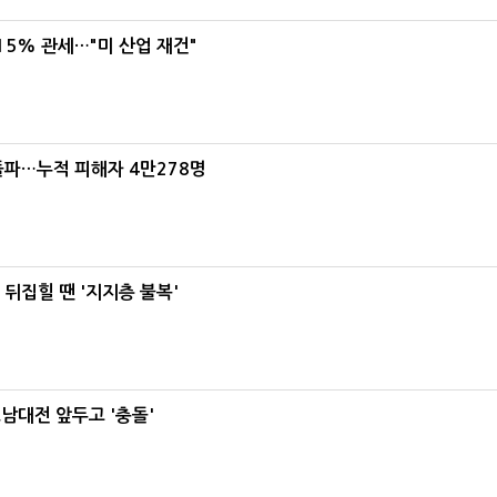
5% 관세…"미 산업 재건"
돌파…누적 피해자 4만278명
뒤집힐 땐 '지지층 불복'
호남대전 앞두고 '충돌'