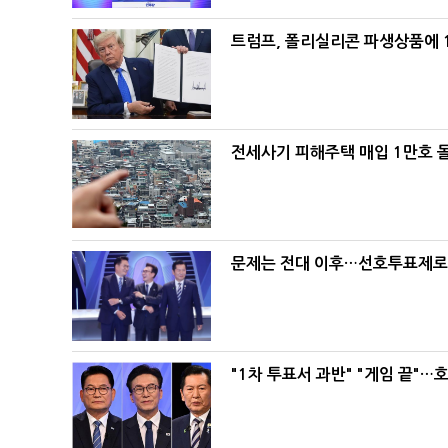
트럼프, 폴리실리콘 파생상품에 1
전세사기 피해주택 매입 1만호 
문제는 전대 이후…선호투표제로 
"1차 투표서 과반" "게임 끝"…