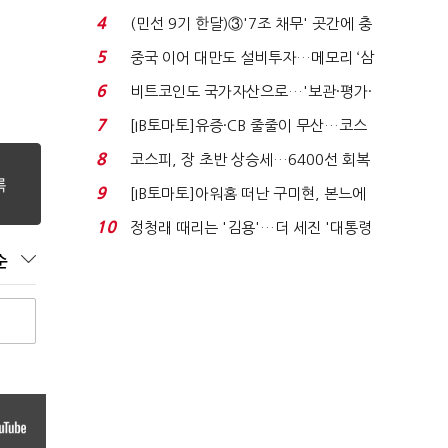
지에 상한가...
4
(민선 9기 한달)③'7조 채무' 곳간에 충
격…추미애, 20년...
5
중국 이어 대만도 설비투자…메모리 ‘삼
국전쟁’
6
비트코인도 국가자산으로…'보관·평가·
처분' 기준은 ...
7
[IB토마토]유증·CB 줄줄이 무산…코스
닥 벌점 급증에 ...
8
코스피, 장 초반 상승세…6400선 회복
시도
9
[IB토마토]아워홈 떠난 구미현, 본느에
340억 베팅…가...
10
정청래 때리는 '김용'…더 세진 '대통령
최측근' 입...
순