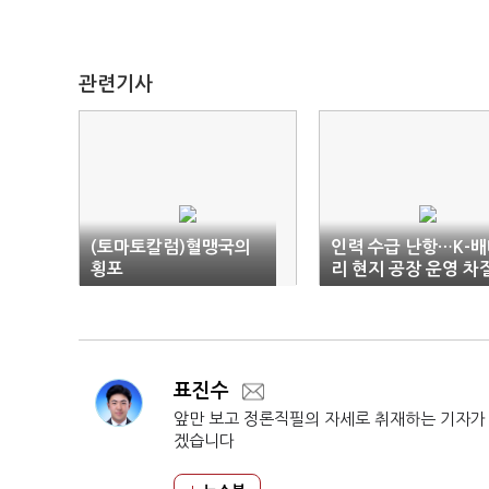
관련기사
(토마토칼럼)혈맹국의
인력 수급 난항…K-
횡포
리 현지 공장 운영 차
불가피
표진수
앞만 보고 정론직필의 자세로 취재하는 기자가
겠습니다