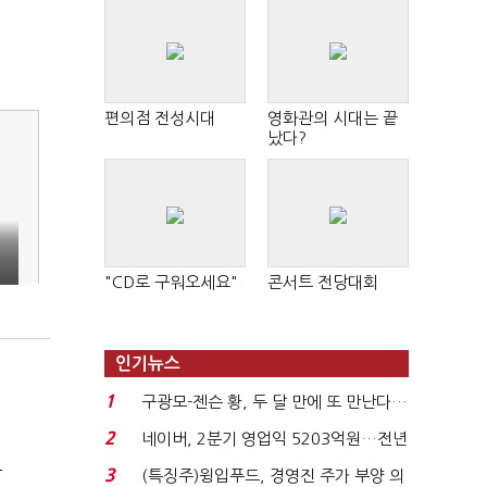
편의점 전성시대
영화관의 시대는 끝
났다?
"CD로 구워오세요"
콘서트 전당대회
인기뉴스
1
구광모-젠슨 황, 두 달 만에 또 만난다…
로봇·AI 등 논...
2
네이버, 2분기 영업익 5203억원…전년
비 0.2% 감소...
극
3
(특징주)윙입푸드, 경영진 주가 부양 의