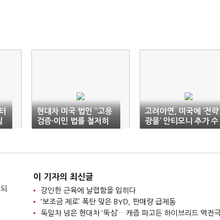
배터
현대차 미국 법인 “고용
고려아연, 미국에 ‘전략
질
검증·이민 법률 철저히
광물’ 안티모니 추가 수
준수”
출
이 기자의 최신글
 되
강인한 근육에 날렵함을 입히다
‘보조금 제로’ 폭탄 맞은 BYD, 판매량 급제동
독일차 넘은 현대차 ‘뚝심’…캐즘 파고든 하이브리드 역전