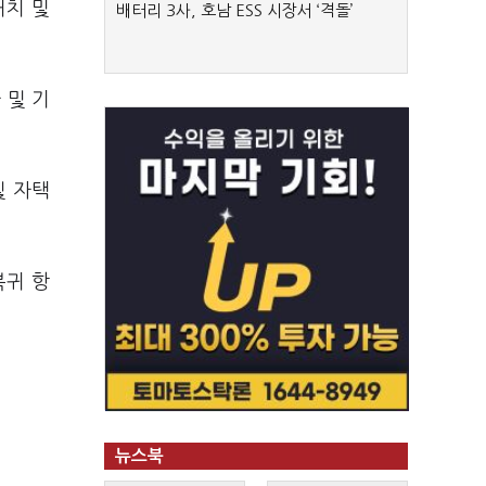
처치 및
배터리 3사, 호남 ESS 시장서 ‘격돌’
 및 기
및 자택
복귀 항
뉴스북