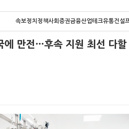
속보
정치
정책
사회
증권
금융
산업
테크
유통
건설
귀국에 만전…후속 지원 최선 다할