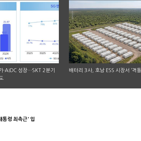
·AIDC 성장…SKT 2분기
배터리 3사, 호남 ESS 시장서 ‘격돌
도
대통령 최측근' 입