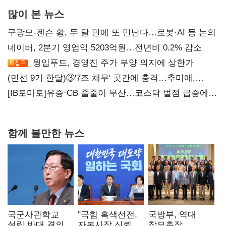
많이 본 뉴스
구광모-젠슨 황, 두 달 만에 또 만난다…로봇·AI 등 논의
네이버, 2분기 영업익 5203억원…전년비 0.2% 감소
윙입푸드, 경영진 주가 부양 의지에 상한가
(민선 9기 한달)③'7조 채무' 곳간에 충격…추미애,
20년만에 '비상재정' 선언 승부수
[IB토마토]유증·CB 줄줄이 무산…코스닥 벌점 급증에
상폐 압박
함께 볼만한 뉴스
국군사관학교
"국힘 흑색선전,
국방부, 역대
설립 반대 결의안
자본시장 신뢰
참모총장