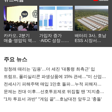
카카오, 2분기
가입자 증가
배터리 3사, 호남
매출·영업익 역대
·AIDC 성장…
ESS 시장서
최대…에이전트
SKT 2분기 성장
‘격돌’
AI 수익화 관건
본궤도
주요 뉴스
정청래 때리는 '김용'…더 세진 '대통령 최측근' 입
트럼프, 폴리실리콘 파생상품에 15% 관세…"미 산업
재건"
전세사기 피해주택 매입 1만호 돌파…누적 피해자
4만278명
문제는 전대 이후…선호투표제로 뒤집힐 땐 '지지층
불복'
"1차 투표서 과반" "게임 끝"…호남대전 앞두고 '충돌'