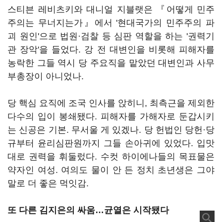
스티븐 레비츠키와 대니얼 지블랫은 『어떻게 민주
주의는 무너지는가』에서 '현대국가의 민주주의 파
괴 원인'으로 법원·검찰 등 심판 역할을 하는 '권력기
관 장악'을 들었다. 강 전 대변인을 비롯해 피해자를
농락한 그들 역시 당 주요직을 맡았던 대변인과 사무
부총장이 아니었나.
당 핵심 요직에 조국 인사를 앉히니, 최측근을 제외한
다수의 입이 봉쇄됐다. 피해자를 가해자로 둔갑시키
는 신공은 기본. 무서울 게 있겠나. 당 헌법인 당헌·당
규부터 윤리심판원까지 그들 손아귀에 있었다. 입맛
대로 권력을 휘둘렀다. 수컷 하이에나들의 목표물은
약자인 여성. 여의도 물이 안 든 정치 초년생은 그야
말로 더 좋은 먹잇감.
또 다른 김지은의 싸움…균열은 시작됐다