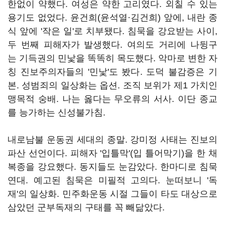
한없이 약했다. 여성은 약한 고리였다. 외칠 수 있는
용기도 없었다. 윤건희(윤석열·김건희) 앞에, 내란 종
식 앞에 '작은 일'로 치부됐다. 침묵을 강요받는 사이,
두 번째 피해자가 발생했다. 여의도 거리에 나뒹구
는 기득권의 민낯을 똑똑히 목도했다. 악마로 변한 자
칭 진보주의자들의 '민낯'도 봤다. 도덕 불감증은 기
본. 성범죄의 일상화는 옵션. 조직 보위가 제1 가치인
맹목적 숭배. 나는 옳다는 무오류의 서사. 이단 종교
를 능가하는 신성불가침.
내로남불 운동권 세대의 종말. 강미정 사태는 진보의
파산 선언이다. 피해자 '입틀막'(입 틀어막기)을 한 채
복종을 강요했다. 동지들도 눈감았다. 한마디로 침묵
연대. 예고된 침묵은 미필적 고의다. 눈떠보니 '독
재'의 일상화. 민주화운동 시절 그들이 타도 대상으로
삼았던 군부독재의 구태를 꼭 빼닮았다.