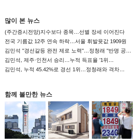
사과부터"
많이 본 뉴스
(주간증시전망)지수보다 종목…선별 장세 이어진다
전국 기름값 12주 연속 하락…서울 휘발윳값 1909원
김민석 "경선갈등 완전 제로 노력"…정청래 "반명 공세
사과부터"
김민석, 제주·인천서 승리…누적 득표율 '1위
탈환'(종합)
김민석, 누적 45.42%로 경선 1위…정청래와 격차
0.86%p(2보)
함께 볼만한 뉴스