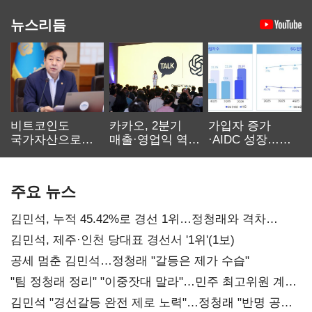
뉴스리듬
비트코인도
카카오, 2분기
가입자 증가
국가자산으로…'
매출·영업익 역대
·AIDC 성장…
보관·평가·처분'
최대…에이전트
SKT 2분기 성장
기준은 숙제
AI 수익화 관건
본궤도
주요 뉴스
김민석, 누적 45.42%로 경선 1위…정청래와 격차
0.86%p(2보)
김민석, 제주·인천 당대표 경선서 '1위'(1보)
공세 멈춘 김민석…정청래 "갈등은 제가 수습"
"팀 정청래 정리" "이중잣대 말라"…민주 최고위원 계파
다툼 격화
김민석 "경선갈등 완전 제로 노력"…정청래 "반명 공세