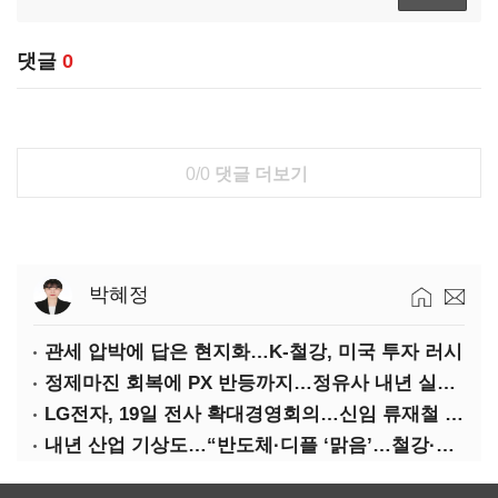
댓글
0
0/0
댓글 더보기
박혜정
관세 압박에 답은 현지화…K-철강, 미국 투자 러시
정제마진 회복에 PX 반등까지…정유사 내년 실적 기대
LG전자, 19일 전사 확대경영회의…신임 류재철 사장 주관
내년 산업 기상도…“반도체·디플 ‘맑음’…철강·석화 ‘흐림’”