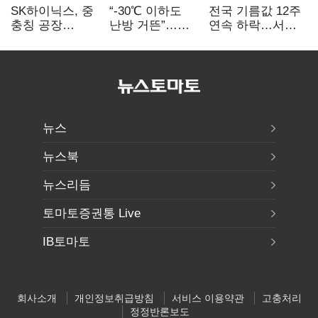
SK하이닉스, 중
“-30℃ 이하도
전국 기름값 12주
충칭 공장
난방 거뜬”…
연속 하락…서울
지분매각
삼성, 미
휘발윳값 1909원
검토?…“확정된
국립연구소와
바 없어”
개발 협력
뉴스
뉴스북
뉴스리듬
토마토증권통 Live
IB토마토
회사소개
개인정보취급방침
서비스 이용약관
고충처리
정정반론보도