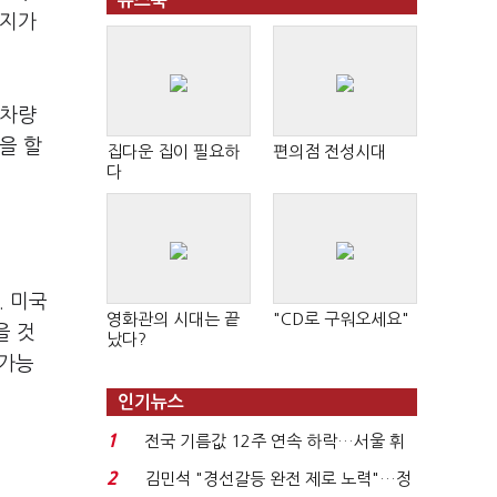
뉴스북
여지가
 차량
을 할
집다운 집이 필요하
편의점 전성시대
다
. 미국
영화관의 시대는 끝
"CD로 구워오세요"
을 것
났다?
 가능
인기뉴스
1
전국 기름값 12주 연속 하락…서울 휘
발윳값 1909원...
2
김민석 "경선갈등 완전 제로 노력"…정