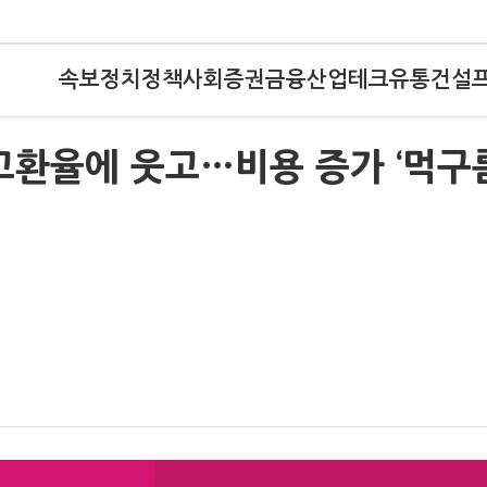
속보
정치
정책
사회
증권
금융
산업
테크
유통
건설
고환율에 웃고…비용 증가 ‘먹구름