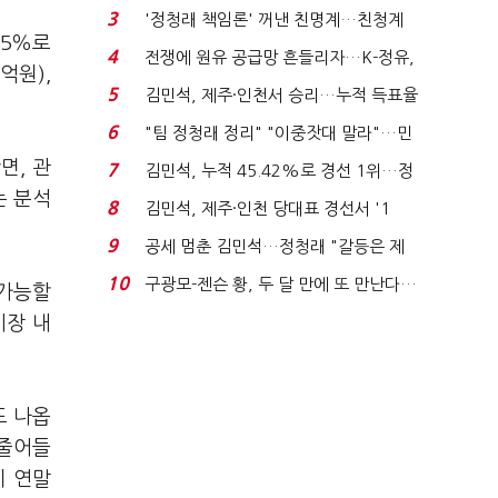
청래 "반명 공세 사...
3
'정청래 책임론' 꺼낸 친명계…친청계
15％로
는 추가투표 때리기...
4
전쟁에 원유 공급망 흔들리자…K-정유,
억원),
에너지안보 핵심...
5
김민석, 제주·인천서 승리…누적 득표율
'1위 탈환'(종합)...
6
"팀 정청래 정리" "이중잣대 말라"…민
주 최고위원 계파 다...
면, 관
7
김민석, 누적 45.42%로 경선 1위…정
는 분석
청래와 격차 0.86%p(...
8
김민석, 제주·인천 당대표 경선서 '1
위'(1보)...
9
공세 멈춘 김민석…정청래 "갈등은 제
가 수습"
10
구광모-젠슨 황, 두 달 만에 또 만난다…
 가능할
로봇·AI 등 논...
시장 내
도 나옵
 줄어들
이 연말