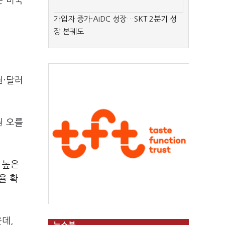
는 미국
가입자 증가·AIDC 성장…SKT 2분기 성
장 본궤도
원·달러
원 오를
 높은
율 확
데,