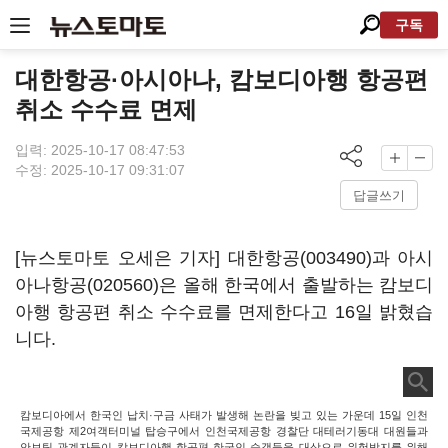
구독
대한항공·아시아나, 캄보디아행 항공편
취소 수수료 면제
입력: 2025-10-17 08:47:53
수정: 2025-10-17 09:31:07
답글쓰기
[뉴스토마토 오세은 기자]
대한항공(003490)
과
아시
아나항공(020560)
은 올해 한국에서 출발하는 캄보디
아행 항공편 취소 수수료를 면제한다고 16일 밝혔습
니다.
캄보디아에서 한국인 납치·구금 사태가 발생해 논란을 빚고 있는 가운데 15일 인천
국제공항 제2여객터미널 탑승구에서 인천국제공항 경찰단 대테러기동대 대원들과
안보팀 관계자들이 캄보디아행 항공편 한국인 승객들을 대상으로 위험방지를 위해