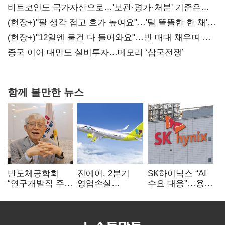
비트코인도 국가자산으로…'보관·평가·처분' 기준은
숙제
(현장+)"팔 생각 접고 호가 높여요"…'덜 똘똘한 한 채'
20억 키맞추기
(현장+)"12일엔 물건 다 들어와요"…빈 매대 채우며 문
연 홈플러스
중국 이어 대만도 설비투자…메모리 ‘삼국전쟁’
함께 볼만한 뉴스
반도체공학회
진에어, 2분기
SK하이닉스 “AI
“연구개발직 주
영업손실
수요 대응”…용인
52시간제
731억…유가
·청주 팹에 54조
개선해야”
상승 여파
투자