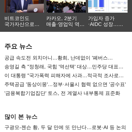
비트코인도
카카오, 2분기
가입자 증가
국가자산으로…'
매출·영업익 역대
·AIDC 성장…
보관·평가·처분'
최대…에이전트
SKT 2분기 성장
기준은 숙제
AI 수익화 관건
본궤도
주요 뉴스
공급 속도전 외치더니…황희, 난데없이 '폐버스
리모델링' 제안
송영길 측 "정청래, 국힘 '역선택' 대상…민주당 대표로
총선 지휘 못해"
이 대통령 "국가폭력 피해자에 사과…적극적 조사로
진실 밝혀야"
주택공급 '동상이몽'…정부·서울시 협력 없으면 '공수표'
'금융복합기업집단' 토스, 전 계열사 내부통제 표준화
많이 본 뉴스
구광모-젠슨 황, 두 달 만에 또 만난다…로봇·AI 등 논의