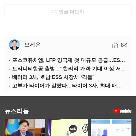
0/0
댓글 더보기
오세은
포스코퓨처엠, LFP 양극재 첫 대규모 공급…ESS 시장 공략
트리니티항공 출범…“합리적 가격·기대 이상 서비스로 승부”
배터리 3사, 호남 ESS 시장서 ‘격돌’
고부가 타이어가 갈랐다…타이어 3사, 최대 매출에도 영업익 희비
뉴스리듬