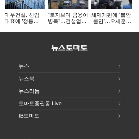
대우건설, 신임
"토지보다 금융이
세제개편에 ‘불안
대표에 '정통
병목"…건설업계,
·불만’…오세훈
대우맨' 이강석
PF 자금경색
"전월세 구하기
부사장 내정
해소 목소리
더 힘들어질 것"
뉴스
뉴스북
뉴스리듬
토마토증권통 Live
IB토마토