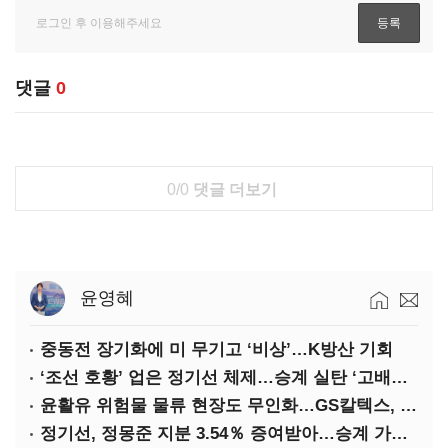
댓글
0
0/0
댓글 더보기
윤영혜
중동전 장기화에 미 무기고 ‘비상’…K방산 기회
‘조선 호황’ 업은 정기선 체제…승계 실탄 ‘고배당’ 주목
윤활유 위험물 물류 현장도 무인화…GS칼텍스, 디지털 전환 가속
정기선, 정몽준 지분 3.54％ 증여받아…승계 가속화