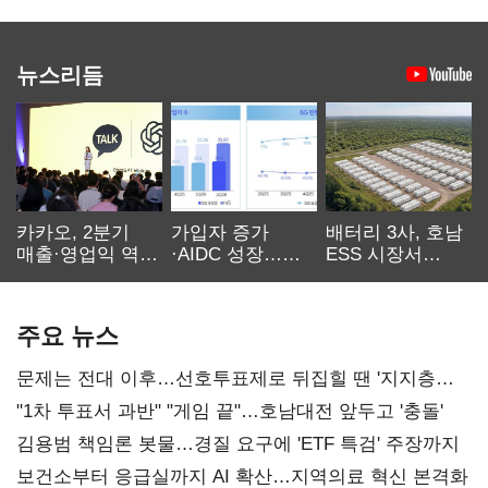
뉴스리듬
카카오, 2분기
가입자 증가
배터리 3사, 호남
매출·영업익 역대
·AIDC 성장…
ESS 시장서
최대…에이전트
SKT 2분기 성장
‘격돌’
AI 수익화 관건
본궤도
주요 뉴스
문제는 전대 이후…선호투표제로 뒤집힐 땐 '지지층
불복'
"1차 투표서 과반" "게임 끝"…호남대전 앞두고 '충돌'
김용범 책임론 봇물…경질 요구에 'ETF 특검' 주장까지
보건소부터 응급실까지 AI 확산…지역의료 혁신 본격화