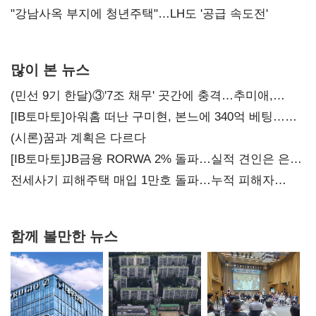
"강남사옥 부지에 청년주택"…LH도 '공급 속도전'
많이 본 뉴스
(민선 9기 한달)③'7조 채무' 곳간에 충격…추미애,
20년만에 '비상재정' 선언 승부수
[IB토마토]아워홈 떠난 구미현, 본느에 340억 베팅…
가족 지배체제 구축
(시론)꿈과 계획은 다르다
[IB토마토]JB금융 RORWA 2% 돌파…실적 견인은 은행
아닌 캐피탈
전세사기 피해주택 매입 1만호 돌파…누적 피해자
4만278명
함께 볼만한 뉴스