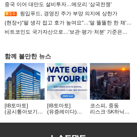
중국 이어 대만도 설비투자…메모리 ‘삼국전쟁’
윙입푸드, 경영진 주가 부양 의지에 상한가
(현장+)"팔 생각 접고 호가 높여요"…'덜 똘똘한 한 채'
20억 키맞추기
비트코인도 국가자산으로…'보관·평가·처분' 기준은
숙제
함께 볼만한 뉴스
[IB토마토]
[IB토마토]
코스피, 중동
(공시톺아보기)
(유증레이다)
리스크·SK하닉
수주 공시, 왜
툴젠, 조달액
5% 급락에
바로 매출로
3분의 1 토막…
뒷걸음
잡히지 않을까
특허소송
비용부터 챙긴다