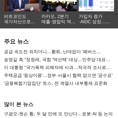
비트코인도
카카오, 2분기
가입자 증가
국가자산으로…'
매출·영업익 역대
·AIDC 성장…
보관·평가·처분'
최대…에이전트
SKT 2분기 성장
기준은 숙제
AI 수익화 관건
본궤도
주요 뉴스
공급 속도전 외치더니…황희, 난데없이 '폐버스
리모델링' 제안
송영길 측 "정청래, 국힘 '역선택' 대상…민주당 대표로
총선 지휘 못해"
이 대통령 "국가폭력 피해자에 사과…적극적 조사로
진실 밝혀야"
주택공급 '동상이몽'…정부·서울시 협력 없으면 '공수표'
'금융복합기업집단' 토스, 전 계열사 내부통제 표준화
많이 본 뉴스
구광모-젠슨 황, 두 달 만에 또 만난다…로봇·AI 등 논의