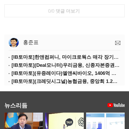
0/0
댓글 더보기
홍준표
[IB토마토]한앤컴퍼니, 마이크로웍스 매각 장기화 대비…배당 회수판 깔았다
[IB토마토](Deal모니터)우리금융, 신종자본증권 발행했지만 차환금리 '부담'
[IB토마토](유증레이다)엘앤씨바이오, 1406억 유증…최대주주는 절반만 청약
[IB토마토](크레딧시그널)농협금융, 중앙회 1.2조 지원받아 생산적금융 확대
뉴스리듬