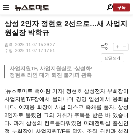
구독
삼성 2인자 정현호 2선으로…새 사업지
원실장 박학규
입력: 2025-11-07 15:39:27
수정: 2025-11-07 17:17:51
답글쓰기
사업지원TF, 사업지원실로 ‘상설화’
정현호 라인 대거 퇴진 불가피 관측
[뉴스토마토 백아란 기자] 정현호 삼성전자 부회장이
사업지원T/F장에서 물러나며 경영 일선에서 용퇴합
니다. 이재용 회장이 사법 리스크 족쇄를 풀자, 삼성
2인자로 불렸던 그의 거취가 주목을 받은 바 있습니
다. 과거 삼성의 컨트롤타워였던 미래전략실 출신인
정 부회장이 사업지원T/F를 맡자, 조직 권한과 성격