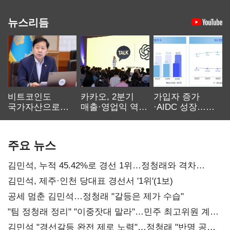
뉴스리듬
비트코인도
카카오, 2분기
가입자 증가
국가자산으로…'
매출·영업익 역대
·AIDC 성장…
보관·평가·처분'
최대…에이전트
SKT 2분기 성장
기준은 숙제
AI 수익화 관건
본궤도
주요 뉴스
김민석, 누적 45.42%로 경선 1위…정청래와 격차
0.86%p(2보)
김민석, 제주·인천 당대표 경선서 '1위'(1보)
공세 멈춘 김민석…정청래 "갈등은 제가 수습"
"팀 정청래 정리" "이중잣대 말라"…민주 최고위원 계파
다툼 격화
김민석 "경선갈등 완전 제로 노력"…정청래 "반명 공세