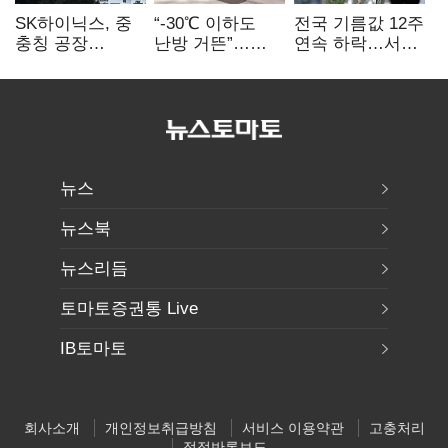
SK하이닉스, 중
“-30℃ 이하도
전국 기름값 12주
충칭 공장
난방 거뜬”…
연속 하락…서울
지분매각
삼성, 미
휘발윳값 1909원
검토?…“확정된
국립연구소와
바 없어”
개발 협력
뉴스
뉴스북
뉴스리듬
토마토증권통 Live
IB토마토
회사소개
개인정보취급방침
서비스 이용약관
고충처리
정정반론보도