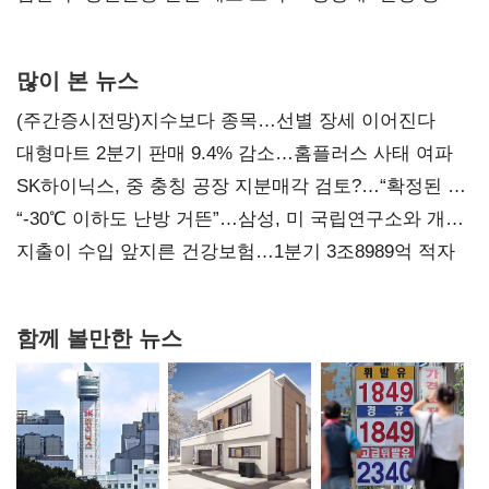
사과부터"
많이 본 뉴스
(주간증시전망)지수보다 종목…선별 장세 이어진다
대형마트 2분기 판매 9.4% 감소…홈플러스 사태 여파
SK하이닉스, 중 충칭 공장 지분매각 검토?…“확정된 바
없어”
“-30℃ 이하도 난방 거뜬”…삼성, 미 국립연구소와 개발
협력
지출이 수입 앞지른 건강보험…1분기 3조8989억 적자
함께 볼만한 뉴스