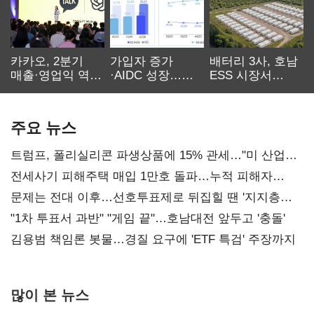
카카오, 2분기
가입자 증가
배터리 3사, 호남
매출·영업익 역대
·AIDC 성장…
ESS 시장서
최대…에이전트
SKT 2분기 성장
‘격돌’
AI 수익화 관건
본궤도
주요 뉴스
트럼프, 폴리실리콘 파생상품에 15% 관세…"미 산업
재건"
전세사기 피해주택 매입 1만호 돌파…누적 피해자
4만278명
문제는 전대 이후…선호투표제로 뒤집힐 땐 '지지층
불복'
"1차 투표서 과반" "게임 끝"…호남대전 앞두고 '충돌'
김용범 책임론 봇물…경질 요구에 'ETF 특검' 주장까지
많이 본 뉴스