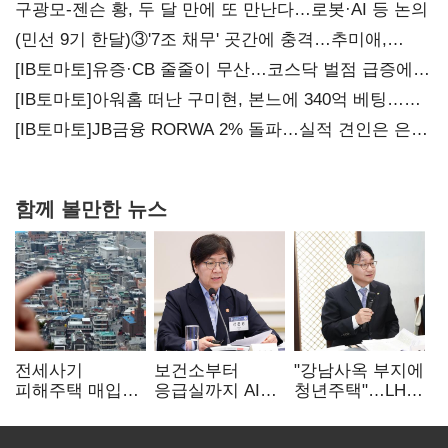
구광모-젠슨 황, 두 달 만에 또 만난다…로봇·AI 등 논의
(민선 9기 한달)③'7조 채무' 곳간에 충격…추미애,
20년만에 '비상재정' 선언 승부수
[IB토마토]유증·CB 줄줄이 무산…코스닥 벌점 급증에
상폐 압박
[IB토마토]아워홈 떠난 구미현, 본느에 340억 베팅…
가족 지배체제 구축
[IB토마토]JB금융 RORWA 2% 돌파…실적 견인은 은행
아닌 캐피탈
함께 볼만한 뉴스
전세사기
보건소부터
"강남사옥 부지에
피해주택 매입
응급실까지 AI
청년주택"…LH도
1만호 돌파…
확산…지역의료
'공급 속도전'
누적 피해자
혁신 본격화