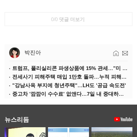
0/0
댓글 더보기
박진아
트럼프, 폴리실리콘 파생상품에 15% 관세…"미 산업 재건"
전세사기 피해주택 매입 1만호 돌파…누적 피해자 4만278명
"강남사옥 부지에 청년주택"…LH도 '공급 속도전'
중고차 '깜깜이 수수료' 없앤다…7일 내 중대하자 생기면 환불
뉴스리듬