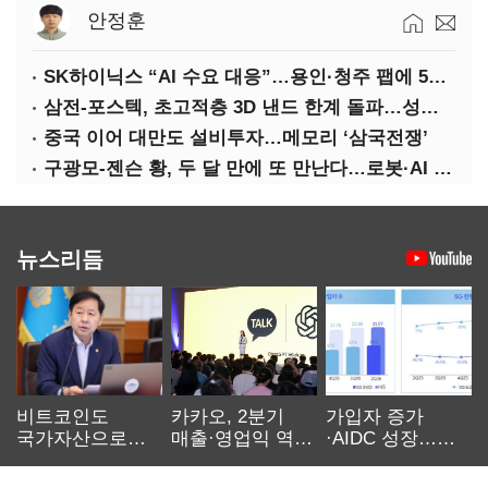
안정훈
SK하이닉스 “AI 수요 대응”…용인·청주 팹에 54조 투자
삼전-포스텍, 초고적층 3D 낸드 한계 돌파…성능·전력효율 개선
중국 이어 대만도 설비투자…메모리 ‘삼국전쟁’
구광모-젠슨 황, 두 달 만에 또 만난다…로봇·AI 등 논의
뉴스리듬
비트코인도
카카오, 2분기
가입자 증가
국가자산으로…'
매출·영업익 역대
·AIDC 성장…
보관·평가·처분'
최대…에이전트
SKT 2분기 성장
기준은 숙제
AI 수익화 관건
본궤도