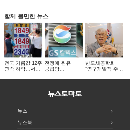
다툼 격화
함께 볼만한 뉴스
전국 기름값 12주
전쟁에 원유
반도체공학회
연속 하락…서울
공급망
“연구개발직 주
휘발윳값 1909원
흔들리자…K-
52시간제
정유, 에너지안보
개선해야”
핵심으로 재부상
뉴스
뉴스북