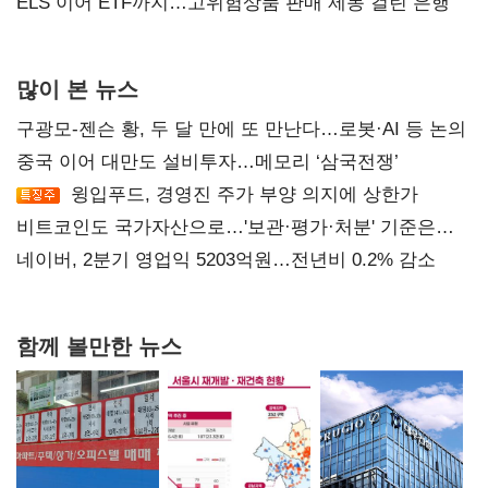
ELS 이어 ETF까지…고위험상품 판매 제동 걸린 은행
많이 본 뉴스
구광모-젠슨 황, 두 달 만에 또 만난다…로봇·AI 등 논의
중국 이어 대만도 설비투자…메모리 ‘삼국전쟁’
윙입푸드, 경영진 주가 부양 의지에 상한가
비트코인도 국가자산으로…'보관·평가·처분' 기준은
숙제
네이버, 2분기 영업익 5203억원…전년비 0.2% 감소
함께 볼만한 뉴스