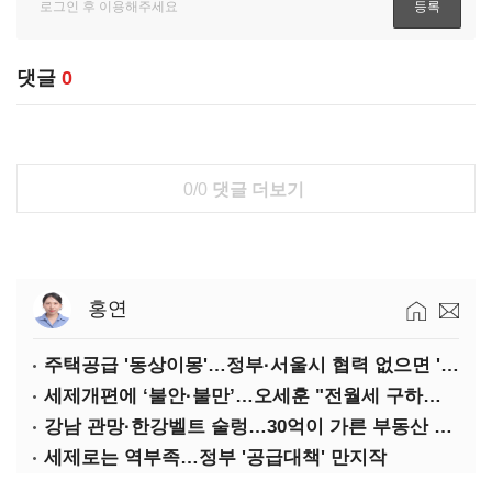
댓글
0
0/0
댓글 더보기
홍연
주택공급 '동상이몽'…정부·서울시 협력 없으면 '공수표'
세제개편에 ‘불안·불만’…오세훈 "전월세 구하기 더 힘들어질 것"
강남 관망·한강벨트 술렁…30억이 가른 부동산 민심
세제로는 역부족…정부 '공급대책' 만지작