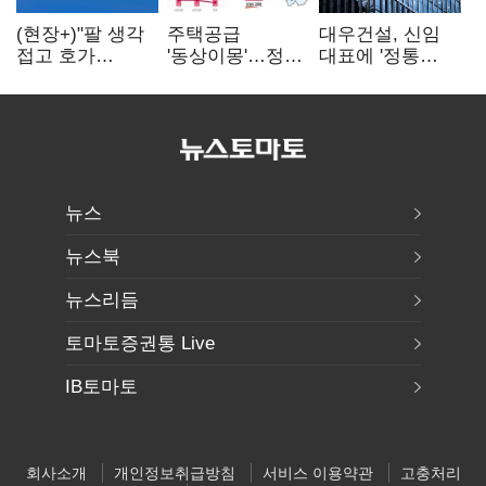
(현장+)"팔 생각
주택공급
대우건설, 신임
접고 호가
'동상이몽'…정부
대표에 '정통
높여요"…'덜
·서울시 협력
대우맨' 이강석
똘똘한 한 채'
없으면 '공수표'
부사장 내정
20억 키맞추기
뉴스
뉴스북
뉴스리듬
토마토증권통 Live
IB토마토
회사소개
개인정보취급방침
서비스 이용약관
고충처리