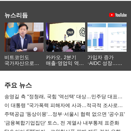
뉴스리듬
비트코인도
카카오, 2분기
가입자 증가
국가자산으로…'
매출·영업익 역대
·AIDC 성장…
보관·평가·처분'
최대…에이전트
SKT 2분기 성장
기준은 숙제
AI 수익화 관건
본궤도
주요 뉴스
송영길 측 "정청래, 국힘 '역선택' 대상…민주당 대표로
총선 지휘 못해"
이 대통령 "국가폭력 피해자에 사과…적극적 조사로
진실 밝혀야"
주택공급 '동상이몽'…정부·서울시 협력 없으면 '공수표'
'금융복합기업집단' 토스, 전 계열사 내부통제 표준화