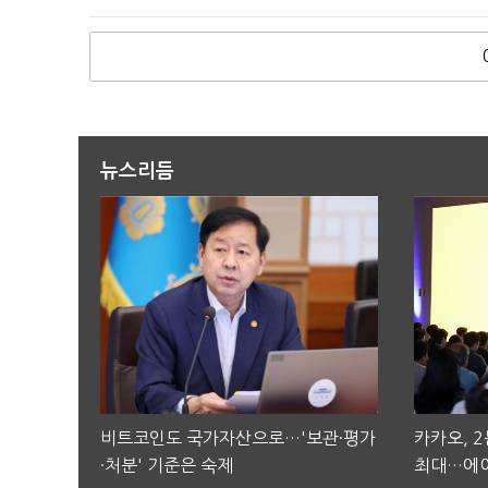
뉴스리듬
비트코인도 국가자산으로…'보관·평가
카카오, 
·처분' 기준은 숙제
최대…에이