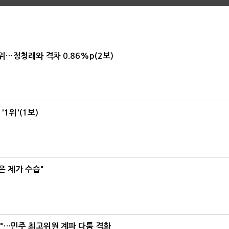
1위…정청래와 격차 0.86%p(2보)
1위'(1보)
은 제가 수습"
라"…민주 최고위원 계파 다툼 격화