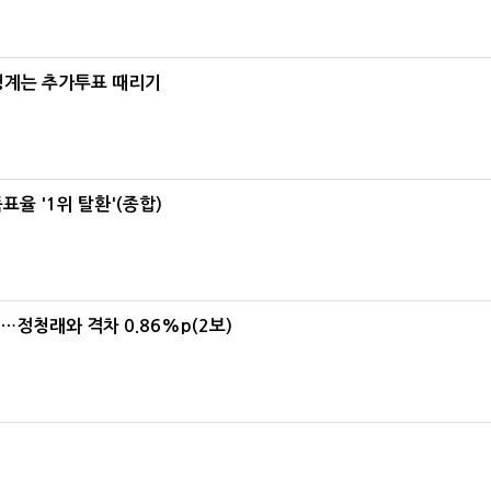
청계는 추가투표 때리기
율 '1위 탈환'(종합)
위…정청래와 격차 0.86%p(2보)