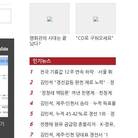
영화관의 시대는 끝
"CD로 구워오세요"
났다?
인기뉴스
1
전국 기름값 12주 연속 하락…서울 휘
발윳값 1909원...
2
김민석 "경선갈등 완전 제로 노력"…정
청래 "반명 공세 사...
3
'정청래 책임론' 꺼낸 친명계…친청계
는 추가투표 때리기...
4
김민석, 제주·인천서 승리…누적 득표율
'1위 탈환'(종합)...
5
김민석, 누적 45.42%로 경선 1위…정
청래와 격차 0.86%p(...
분기
6
전쟁에 원유 공급망 흔들리자…K-정유,
에너지안보 핵심...
7
김민석, 제주·인천 당대표 경선서 '1