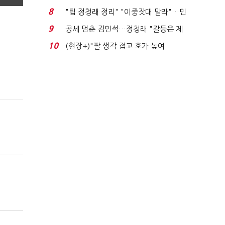
위'(1보)...
8
"팀 정청래 정리" "이중잣대 말라"…민
주 최고위원 계파 다...
9
공세 멈춘 김민석…정청래 "갈등은 제
가 수습"
10
(현장+)"팔 생각 접고 호가 높여
요"…'덜 똘똘한 한 채' 20...