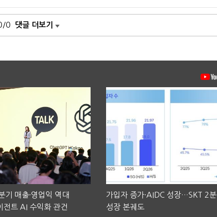
0/0
댓글 더보기
2분기 매출·영업익 역대
가입자 증가·AIDC 성장…SKT 2
전트 AI 수익화 관건
성장 본궤도