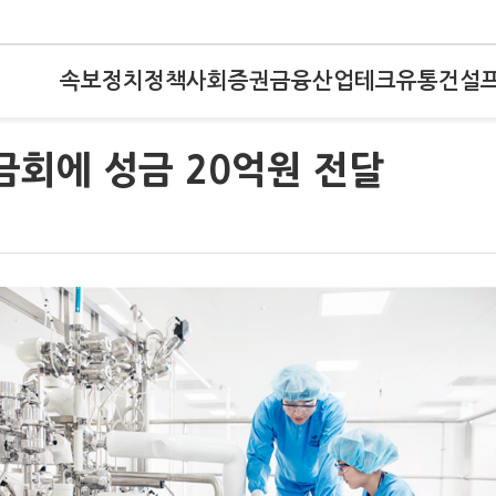
속보
정치
정책
사회
증권
금융
산업
테크
유통
건설
금회에 성금 20억원 전달