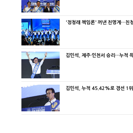
'정청래 책임론' 꺼낸 친명계…친
김민석, 제주·인천서 승리…누적 득표
김민석, 누적 45.42%로 경선 1