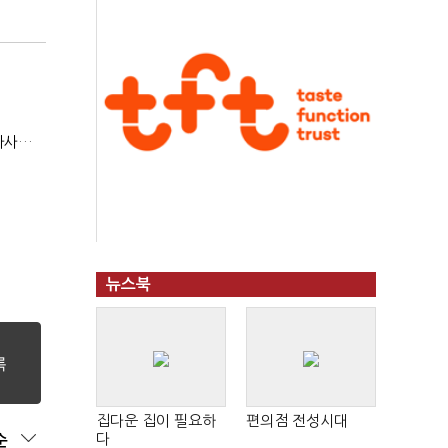
현대지에프홀딩스, 2분기 영업익 15.6%↑…500억 규모 자사주 매입
뉴스북
집다운 집이 필요하
편의점 전성시대
다
순