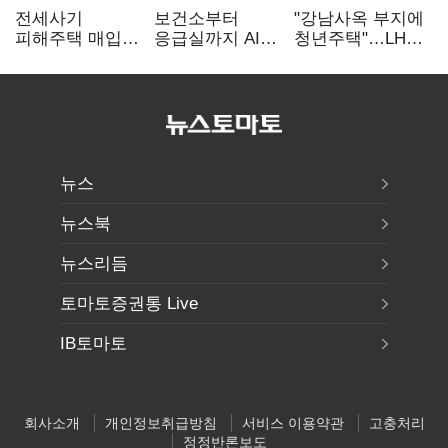
전세사기
보건소부터
"강남사옥 부지에
피해주택 매입
응급실까지 AI
청년주택"…LH도
1만호 돌파…
확산…지역의료
'공급 속도전'
누적 피해자
혁신 본격화
4만278명
뉴스
뉴스북
뉴스리듬
토마토증권통 Live
IB토마토
회사소개
개인정보취급방침
서비스 이용약관
고충처리
정정반론보도