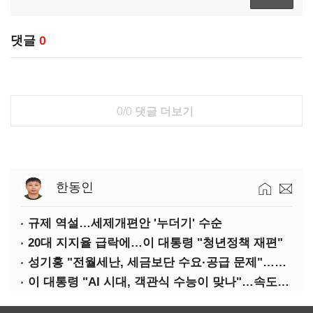
댓글
0
0/0
댓글 더보기
한동인
규제 역설…세제개편안 '누더기' 수순
20대 지지율 급락에…이 대통령 "청년정책 재편"
성기홍 "전월세난, 세금보단 수요·공급 문제"…닥공 시사
이 대통령 "AI 시대, 객관식 수능이 맞나"…속도전 '경계'