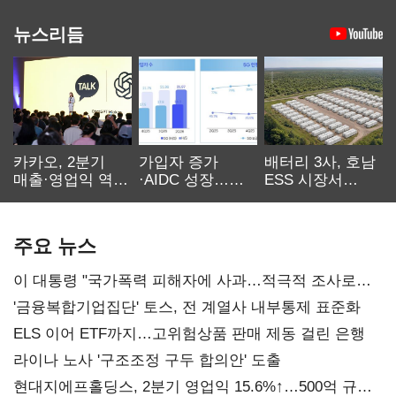
뉴스리듬
카카오, 2분기
가입자 증가
배터리 3사, 호남
매출·영업익 역대
·AIDC 성장…
ESS 시장서
최대…에이전트
SKT 2분기 성장
‘격돌’
AI 수익화 관건
본궤도
주요 뉴스
이 대통령 "국가폭력 피해자에 사과…적극적 조사로
진실 밝혀야"
'금융복합기업집단' 토스, 전 계열사 내부통제 표준화
ELS 이어 ETF까지…고위험상품 판매 제동 걸린 은행
라이나 노사 '구조조정 구두 합의안' 도출
현대지에프홀딩스, 2분기 영업익 15.6%↑…500억 규모