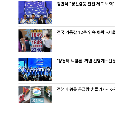
김민석 "경선갈등 완전 제로 노력"
전국 기름값 12주 연속 하락…서울
'정청래 책임론' 꺼낸 친명계…친
전쟁에 원유 공급망 흔들리자…K-