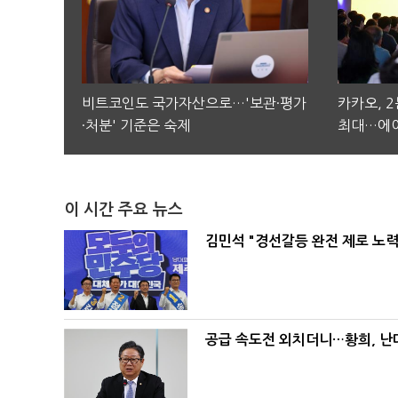
비트코인도 국가자산으로…'보관·평가
카카오, 
·처분' 기준은 숙제
최대…에이
이 시간 주요 뉴스
김민석 "경선갈등 완전 제로 노력
공급 속도전 외치더니…황희, 난