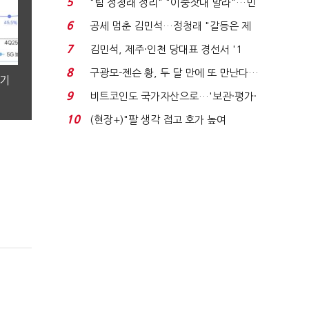
5
"팀 정청래 정리" "이중잣대 말라"…민
주 최고위원 계파 다...
6
공세 멈춘 김민석…정청래 "갈등은 제
가 수습"
7
김민석, 제주·인천 당대표 경선서 '1
위'(1보)...
8
구광모-젠슨 황, 두 달 만에 또 만난다…
분기
로봇·AI 등 논...
9
비트코인도 국가자산으로…'보관·평가·
처분' 기준은 ...
10
(현장+)"팔 생각 접고 호가 높여
요"…'덜 똘똘한 한 채' 20...