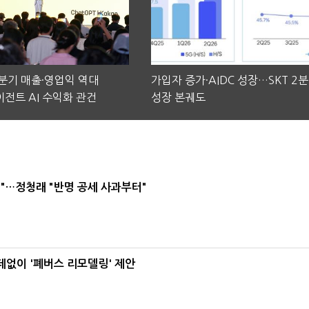
2분기 매출·영업익 역대
가입자 증가·AIDC 성장…SKT 2
전트 AI 수익화 관건
성장 본궤도
"…정청래 "반명 공세 사과부터"
데없이 '폐버스 리모델링' 제안