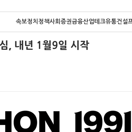
속보
정치
정책
사회
증권
금융
산업
테크
유통
건설
, 내년 1월9일 시작