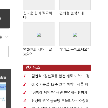
집다운 집이 필요하
편의점 전성시대
다
순
영화관의 시대는 끝
"CD로 구워오세요"
났다?
인기뉴스
1
김민석 "경선갈등 완전 제로 노력"…정
청래 "반명 공세 사...
2
전국 기름값 12주 연속 하락…서울 휘
발윳값 1909원...
3
'정청래 책임론' 꺼낸 친명계…친청계
는 추가투표 때리기...
4
전쟁에 원유 공급망 흔들리자…K-정유,
에너지안보 핵심...