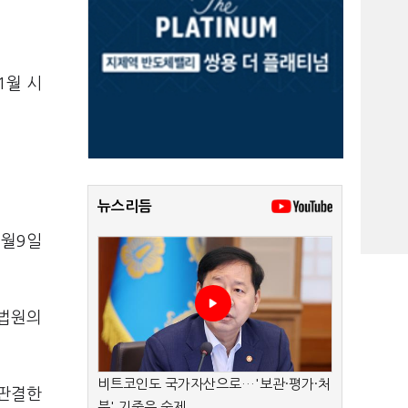
1월 시
뉴스리듬
1월9일
대법원의
비트코인도 국가자산으로…'보관·평가·처
 판결한
분' 기준은 숙제