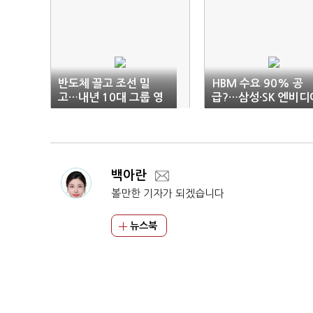
반도체 끌고 조선 밀
HBM 수요 90% 공
고…내년 10대 그룹 영
급?…삼성·SK 엔비디
업익 60% 껑충
납품 속도전
백아란
볼만한 기자가 되겠습니다
뉴스북