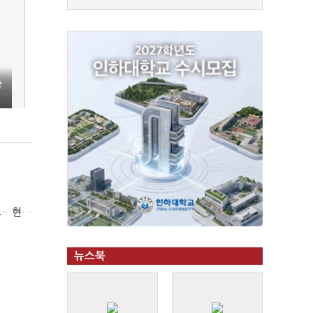
출
(반도체 하청노동자의 눈물③)9년전 산재 승인 간소화 제도…현장선 ‘문턱’ 여전
뉴스북