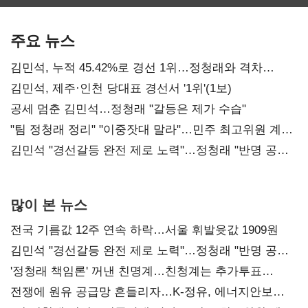
보관·평가·처분'
최대…에이전트
SKT 2분기 성장
기준은 숙제
AI 수익화 관건
본궤도
주요 뉴스
김민석, 누적 45.42%로 경선 1위…정청래와 격차
0.86%p(2보)
김민석, 제주·인천 당대표 경선서 '1위'(1보)
공세 멈춘 김민석…정청래 "갈등은 제가 수습"
"팀 정청래 정리" "이중잣대 말라"…민주 최고위원 계파
다툼 격화
김민석 "경선갈등 완전 제로 노력"…정청래 "반명 공세
사과부터"
많이 본 뉴스
전국 기름값 12주 연속 하락…서울 휘발윳값 1909원
김민석 "경선갈등 완전 제로 노력"…정청래 "반명 공세
사과부터"
'정청래 책임론' 꺼낸 친명계…친청계는 추가투표
때리기
전쟁에 원유 공급망 흔들리자…K-정유, 에너지안보