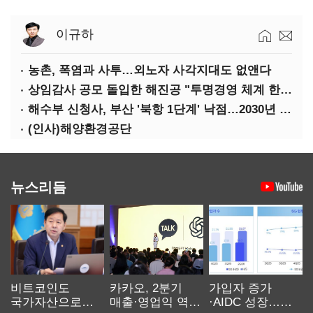
이규하
농촌, 폭염과 사투…외노자 사각지대도 없앤다
상임감사 공모 돌입한 해진공 "투명경영 체계 한층 강화"
해수부 신청사, 부산 '북항 1단계' 낙점…2030년 완공 목표
(인사)해양환경공단
뉴스리듬
비트코인도
카카오, 2분기
가입자 증가
국가자산으로…'
매출·영업익 역대
·AIDC 성장…