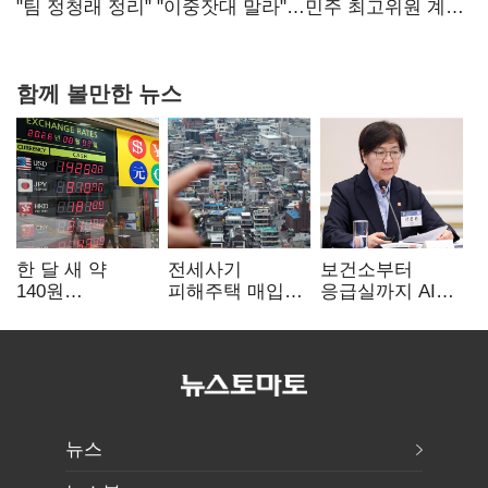
핵심으로 재부상
"팀 정청래 정리" "이중잣대 말라"…민주 최고위원 계파
다툼 격화
함께 볼만한 뉴스
한 달 새 약
전세사기
보건소부터
140원
피해주택 매입
응급실까지 AI
급락…'역대급
1만호 돌파…
확산…지역의료
엔저'에 원화
누적 피해자
혁신 본격화
변곡점
4만278명
뉴스