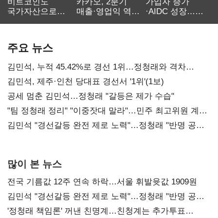
비트코인도
카카오, 2분기
가입자 증가
국가자산으로…'
매출·영업익 역대
·AIDC 성장…
보관·평가·처분'
최대…에이전트
SKT 2분기 성장
기준은 숙제
AI 수익화 관건
본궤도
주요 뉴스
김민석, 누적 45.42%로 경선 1위…정청래와 격차
0.86%p(2보)
김민석, 제주·인천 당대표 경선서 '1위'(1보)
공세 멈춘 김민석…정청래 "갈등은 제가 수습"
"팀 정청래 정리" "이중잣대 말라"…민주 최고위원 계파
다툼 격화
김민석 "경선갈등 완전 제로 노력"…정청래 "반명 공세
사과부터"
많이 본 뉴스
전국 기름값 12주 연속 하락…서울 휘발윳값 1909원
김민석 "경선갈등 완전 제로 노력"…정청래 "반명 공세
사과부터"
'정청래 책임론' 꺼낸 친명계…친청계는 추가투표