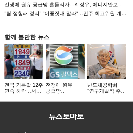
때리기
전쟁에 원유 공급망 흔들리자…K-정유, 에너지안보
핵심으로 재부상
"팀 정청래 정리" "이중잣대 말라"…민주 최고위원 계파
다툼 격화
함께 볼만한 뉴스
전국 기름값 12주
전쟁에 원유
반도체공학회
연속 하락…서울
공급망
“연구개발직 주
휘발윳값 1909원
흔들리자…K-
52시간제
정유, 에너지안보
개선해야”
핵심으로 재부상