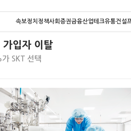
속보
정치
정책
사회
증권
금융
산업
테크
유통
건설
명 가입자 이탈
가 SKT 선택