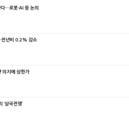
난다…로봇·AI 등 논의
…전년비 0.2% 감소
양 의지에 상한가
 ‘삼국전쟁’