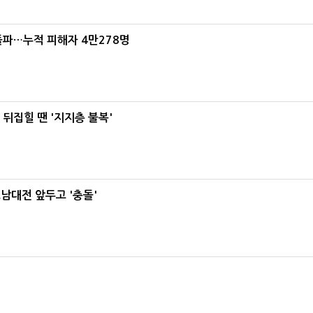
돌파…누적 피해자 4만278명
뒤집힐 땐 '지지층 불복'
호남대전 앞두고 '충돌'