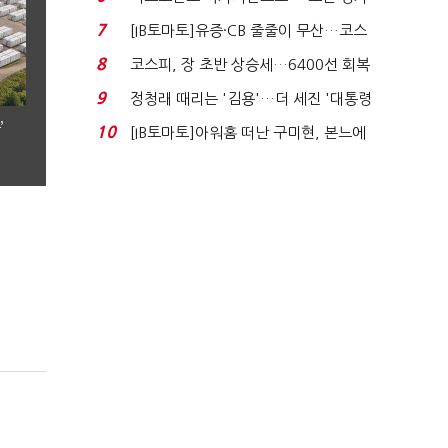
처분' 기준은 ...
7
[IB토마토]유증·CB 줄줄이 무산…코스
닥 벌점 급증에 ...
8
코스피, 장 초반 상승세…6400선 회복
시도
9
정청래 때리는 '김용'…더 세진 '대통령
최측근' 입...
’
10
[IB토마토]아워홈 떠난 구미현, 본느에
340억 베팅…가...