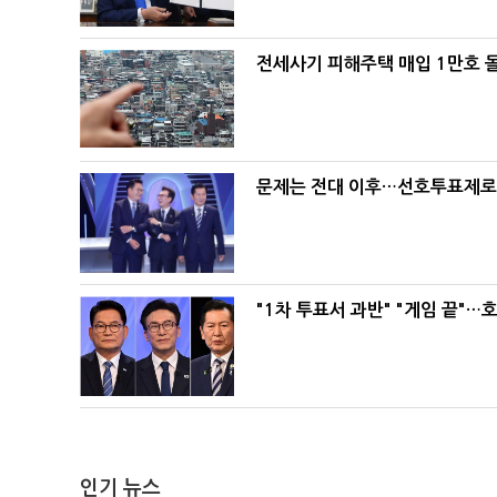
전세사기 피해주택 매입 1만호 
문제는 전대 이후…선호투표제로 
"1차 투표서 과반" "게임 끝"…
인기 뉴스