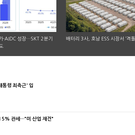
·AIDC 성장…SKT 2분기
배터리 3사, 호남 ESS 시장서 ‘격돌
도
대통령 최측근' 입
5% 관세…"미 산업 재건"