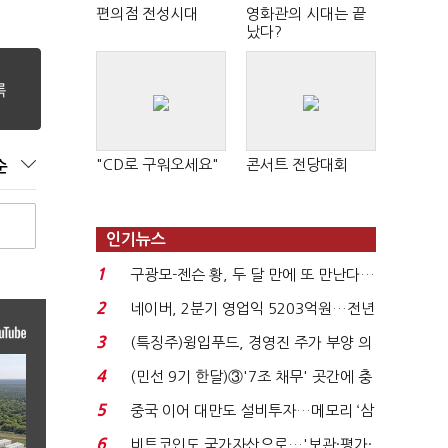
편의점 전성시대
영화관의 시대는 끝
났다?
"CD로 구워오세요"
콘서트 전당대회
순
인기뉴스
1
구광모-젠슨 황, 두 달 만에 또 만난다…
로봇·AI 등 논...
2
네이버, 2분기 영업익 5203억원…전년
비 0.2% 감소...
3
(특징주)윙입푸드, 경영진 주가 부양 의
지에 상한가...
4
(민선 9기 한달)③'7조 채무' 곳간에 충
격…추미애, 20년...
5
중국 이어 대만도 설비투자…메모리 ‘삼
국전쟁’
6
비트코인도 국가자산으로…'보관·평가·