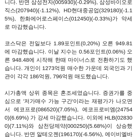
니다. 반면
삼성전자(005930)
(-0.29%),
삼성바이오로
직스(207940)
(-1.12%),
HD현대중공업(329180)
(-1.1
5%),
한화에어로스페이스(012450)
(-0.33%)가 약세
로 마감했습니다.
코스닥은 전일보다 1.89포인트(0,20%) 오른 949.81
에 마감했습니다. 이날 지수는 0.56포인트(0.06%) 오
른 948.48에 시작해 한때 마이너스로 전환하기도 했
습니다. 개인이 1273억원 매수한 가운데 외국인과 기
관이 각각 186억원, 796억원 매도했습니다.
시가총액 상위 종목은 혼조세였습니다. 증권가를 중
심으로 '저가매수 가능 구간'이라는 재평가가 나오면
서
에코프로(086520)
(7.05%),
에코프로비엠(24754
0)
(6.69%) 가 강세 마감했습니다. 이외에
HLB(02830
0)
(7.11%)와
삼천당제약(000250)
(5.68%)이 상승했
습니다. 반면
알테오젠(196170)
(-6.56%),
에이비엘바