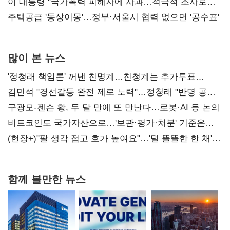
총선 지휘 못해"
이 대통령 "국가폭력 피해자에 사과…적극적 조사로
진실 밝혀야"
주택공급 '동상이몽'…정부·서울시 협력 없으면 '공수표'
많이 본 뉴스
'정청래 책임론' 꺼낸 친명계…친청계는 추가투표
때리기
김민석 "경선갈등 완전 제로 노력"…정청래 "반명 공세
사과부터"
구광모-젠슨 황, 두 달 만에 또 만난다…로봇·AI 등 논의
비트코인도 국가자산으로…'보관·평가·처분' 기준은
숙제
(현장+)"팔 생각 접고 호가 높여요"…'덜 똘똘한 한 채'
20억 키맞추기
함께 볼만한 뉴스