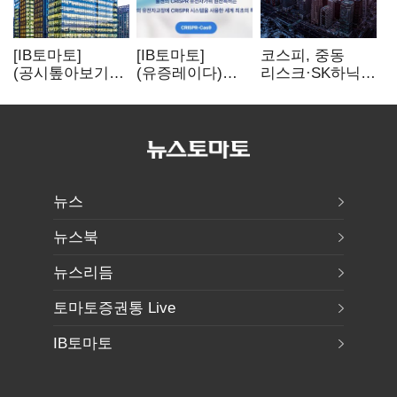
[IB토마토]
[IB토마토]
코스피, 중동
(공시톺아보기)
(유증레이다)
리스크·SK하닉
수주 공시, 왜
툴젠, 조달액
5% 급락에
바로 매출로
3분의 1 토막…
뒷걸음
잡히지 않을까
특허소송
비용부터 챙긴다
뉴스
뉴스북
뉴스리듬
토마토증권통 Live
IB토마토