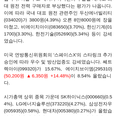
대 원전 전력 구매자로 부상했다는 평가가 나옵니다.
이에 따라 국내 대표 원전 관련주인
두산에너빌리티
(034020)
가 3800원(4.39%) 오른 8만8000원에 장을
마쳤고,
비에이치아이(083650)
(3.70%),
한신기계(01
1700)
(3.30%),
한전기술(052690)
(5.34%) 등이 강세
였습니다.
미국 연방통신위원회의 '스페이스X'의 스타링크 추가
승인에 따라 우수 및 방산업종도 강세였습니다.
쎄트
렉아이(099320)
가 15.67%,
에이치브이엠(295310)
(50,200원 ▲6,350원 +14.48%)
이 8.54% 올랐습니
다.
시가총액 상위 종목 가운데
SK하이닉스(000660)
(0.5
4%),
LG에너지솔루션(373220)
(4.27%),
삼성전자우
(005935)
(0.58%),
현대차(005380)
(0.27%)가 올랐습