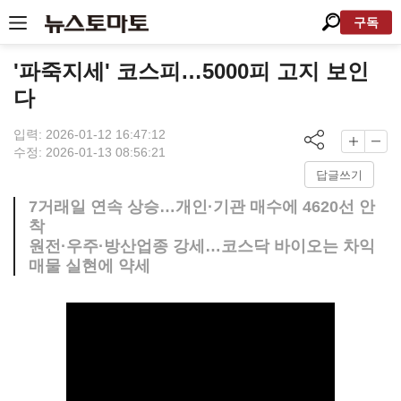
구독
'파죽지세' 코스피…5000피 고지 보인
다
입력: 2026-01-12 16:47:12
수정: 2026-01-13 08:56:21
답글쓰기
7거래일 연속 상승…개인·기관 매수에 4620선 안
착
원전·우주·방산업종 강세…코스닥 바이오는 차익
매물 실현에 약세