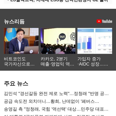
뉴스리듬
비트코인도
카카오, 2분기
가입자 증가
국가자산으로…'
매출·영업익 역대
·AIDC 성장…
보관·평가·처분'
최대…에이전트
SKT 2분기 성장
기준은 숙제
AI 수익화 관건
본궤도
주요 뉴스
김민석 "경선갈등 완전 제로 노력"…정청래 "반명 공세
사과부터"
공급 속도전 외치더니…황희, 난데없이 '폐버스
리모델링' 제안
송영길 측 "정청래, 국힘 '역선택' 대상…민주당 대표로