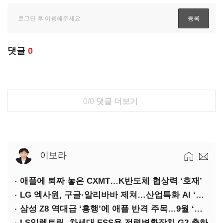
댓글
0
0/0
댓글 더보기
이보라
애플에 퇴짜 놓은 CXMT…K반도체 협상력 ‘호재’
LG 엑사원, 구글·알리바바 제쳐…산업특화 AI ‘속도’
삼성 Z8 역대급 ‘흥행’에 애플 반격 주목…9월 ‘폴더블 대전’
LS일렉트릭, 차세대 ESS용 전력변환장치 G2 출하