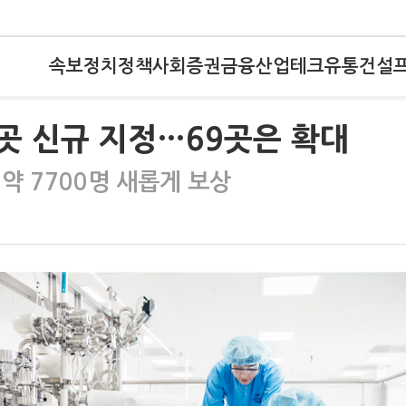
속보
정치
정책
사회
증권
금융
산업
테크
유통
건설
곳 신규 지정…69곳은 확대
약 7700명 새롭게 보상