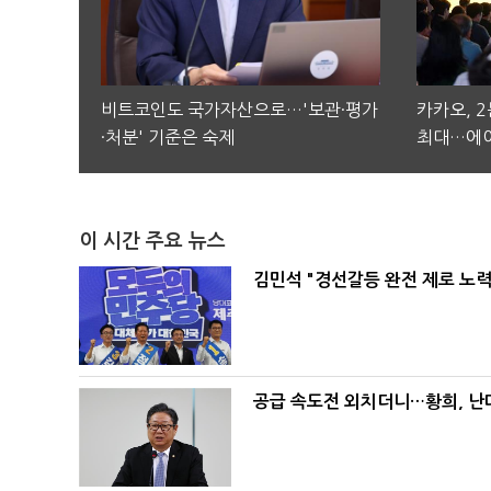
비트코인도 국가자산으로…'보관·평가
카카오, 
·처분' 기준은 숙제
최대…에이
이 시간 주요 뉴스
김민석 "경선갈등 완전 제로 노력
공급 속도전 외치더니…황희, 난