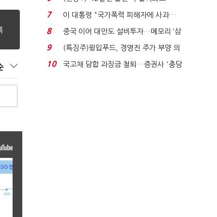
빈 매대 채우며 문 연 ...
7
이 대통령 "국가폭력 피해자에 사과…
적극적 조사로 진...
8
중국 이어 대만도 설비투자…메모리 ‘삼
국전쟁’
9
(특징주)윙입푸드, 경영진 주가 부양 의
지에 상한가...
10
국고채 담합 과징금 철퇴…증권사 '충당
순
금 폭탄' 우려...