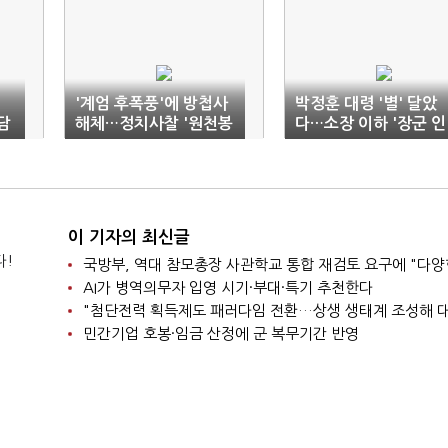
'계엄 후폭풍'에 방첩사
박정훈 대령 '별' 달았
가담
해체…정치사찰 '원천봉
다…소장 이하 '장군 인
쇄'
사' 단행
이 기자의 최신글
다!
AI가 병역의무자 입영 시기·부대·특기 추천한다
민간기업 호봉·임금 산정에 군 복무기간 반영