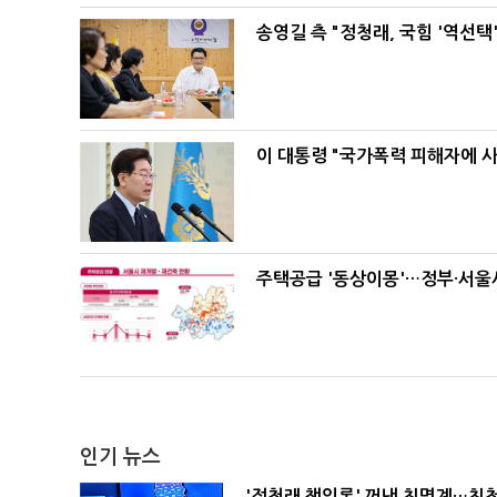
송영길 측 "정청래, 국힘 '역선
이 대통령 "국가폭력 피해자에 
주택공급 '동상이몽'…정부·서울시
인기 뉴스
'정청래 책임론' 꺼낸 친명계…친