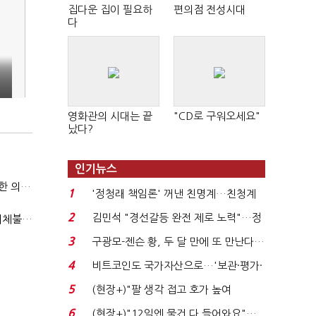
집다운 집이 필요하
편의점 전성시대
다
영화관의 시대는 끝
"CD로 구워오세요"
났다?
인기뉴스
국방부, 역대 참모총장 사관학교 통합 재검토 요구에 "다양한 의견 수렴해 합리적 시스템 만들 것"
1
'정청래 책임론' 꺼낸 친명계…친청계
는 추가투표 때리기...
2
김민석 "경선갈등 완전 제로 노력"…정
"첨단전력 획득제도 패러다임 전환…상생 생태계 조성해 대체불가 K-방산 도약"
청래 "반명 공세 사...
3
구광모-젠슨 황, 두 달 만에 또 만난다…
로봇·AI 등 논...
4
비트코인도 국가자산으로…'보관·평가·
처분' 기준은 ...
5
(현장+)"팔 생각 접고 호가 높여
요"…'덜 똘똘한 한 채' 20...
6
(현장+)"12일엔 물건 다 들어와요"…