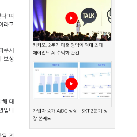
했다"며
"이라고
카카오, 2분기 매출·영업익 역대 최대…
 파주시
에이전트 AI 수익화 관건
이 보상
함해 대
설명입니
가입자 증가·AIDC 성장…SKT 2분기 성
장 본궤도
함될 전