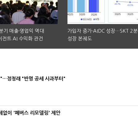
2분기 매출·영업익 역대
가입자 증가·AIDC 성장…SKT 2
전트 AI 수익화 관건
성장 본궤도
"…정청래 "반명 공세 사과부터"
데없이 '폐버스 리모델링' 제안