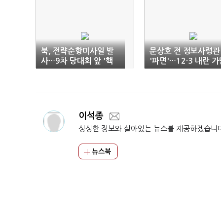
북, 전략순항미사일 발
문상호 전 정보사령관
사…9차 당대회 앞 '핵
'파면'…12·3 내란 
무력 과시'
자 징계 일단락
이석종
싱싱한 정보와 살아있는 뉴스를 제공하겠습니
뉴스북