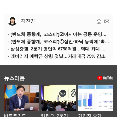
김진양
(반도체 풍향계, '코스피')②아시아는 공동 운명체?…일본·대만도 '동반 출렁'
(반도체 풍향계, '코스피')①삼전·하닉 등락에 '촉각'…코스피·나스닥 '한 몸'
삼성증권, 2분기 영업익 6758억원…역대 최대 경신
레버리지 예탁금 상향 첫날…거래대금 75% 감소
뉴스리듬
비트코인도
카카오, 2분기
가입자 증가