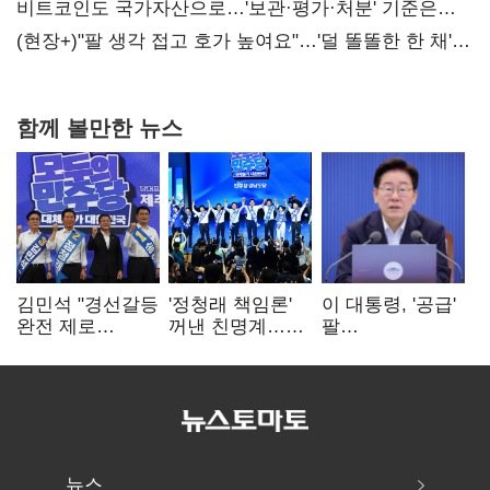
비트코인도 국가자산으로…'보관·평가·처분' 기준은
숙제
(현장+)"팔 생각 접고 호가 높여요"…'덜 똘똘한 한 채'
20억 키맞추기
함께 볼만한 뉴스
김민석 "경선갈등
'정청래 책임론'
이 대통령, '공급'
완전 제로
꺼낸 친명계…
팔
노력"…정청래
친청계는
걷어붙였는데…
"반명 공세
추가투표 때리기
여 내부선
사과부터"
'부동산
망언'(종합)
뉴스