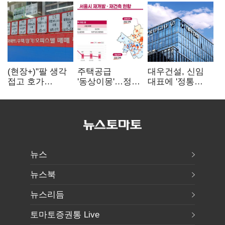
(현장+)"팔 생각
주택공급
대우건설, 신임
접고 호가
'동상이몽'…정부
대표에 '정통
높여요"…'덜
·서울시 협력
대우맨' 이강석
똘똘한 한 채'
없으면 '공수표'
부사장 내정
20억 키맞추기
뉴스
뉴스북
뉴스리듬
토마토증권통 Live