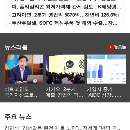
미, 폴리실리콘 최저가격제·관세 검토…K태양광 입지 확대 기대
고려아연, 2분기 영업익 5870억…전년비 126.8%↑
두산퓨얼셀, SOFC 핵심부품 첫 해외 수출…창사 이래 최대 규모
뉴스리듬
비트코인도
카카오, 2분기
가입자 증가
국가자산으로…'
매출·영업익 역대
·AIDC 성장…
보관·평가·처분'
최대…에이전트
SKT 2분기 성장
기준은 숙제
AI 수익화 관건
본궤도
주요 뉴스
김민석 "경선갈등 완전 제로 노력"…정청래 "반명 공세