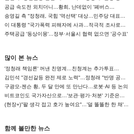
사과부터"
공급 속도전 외치더니…황희, 난데없이 '폐버스
리모델링' 제안
송영길 측 "정청래, 국힘 '역선택' 대상…민주당 대표로
총선 지휘 못해"
이 대통령 "국가폭력 피해자에 사과…적극적 조사로
진실 밝혀야"
주택공급 '동상이몽'…정부·서울시 협력 없으면 '공수표'
많이 본 뉴스
'정청래 책임론' 꺼낸 친명계…친청계는 추가투표
때리기
김민석 "경선갈등 완전 제로 노력"…정청래 "반명 공세
사과부터"
구광모-젠슨 황, 두 달 만에 또 만난다…로봇·AI 등 논의
비트코인도 국가자산으로…'보관·평가·처분' 기준은
숙제
(현장+)"팔 생각 접고 호가 높여요"…'덜 똘똘한 한 채'
20억 키맞추기
함께 볼만한 뉴스