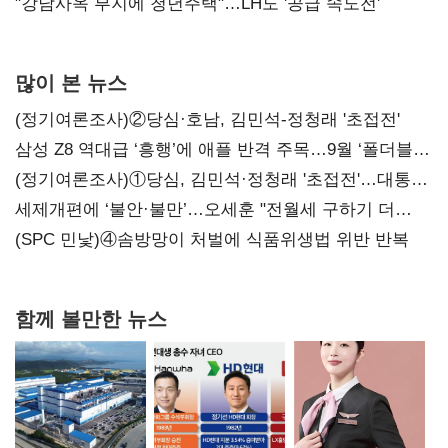
"강남사옥 부지에 청년주택"…LH도 '공급 속도전'
많이 본 뉴스
(정기여론조사)②당심·호남, 김민석-정청래 '초접전'
삼성 Z8 역대급 ‘흥행’에 애플 반격 주목…9월 ‘폴더블
대전’
(정기여론조사)①당심, 김민석·정청래 '초접전'…대통령
지지도 '50% 아래로'(종합)
세제개편에 ‘불안·불만’…오세훈 "전월세 구하기 더
힘들어질 것"
(SPC 민낯)④솜방망이 처벌에 식품위생법 위반 반복
함께 볼만한 뉴스