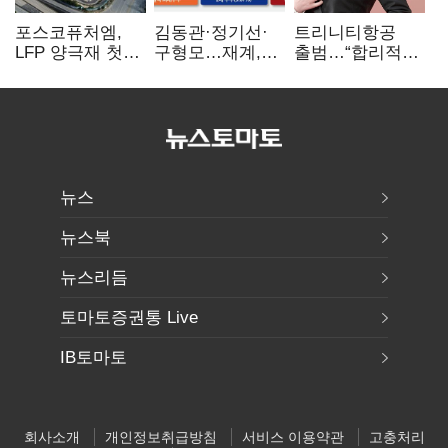
포스코퓨처엠,
김동관·정기선·
트리니티항공
LFP 양극재 첫
구형모…재계,
출범…“합리적
대규모 공급…
1980년대생
가격·기대 이상
ESS 시장 공략
전성시대
서비스로 승부”
뉴스
뉴스북
뉴스리듬
토마토증권통 Live
IB토마토
회사소개
개인정보취급방침
서비스 이용약관
고충처리