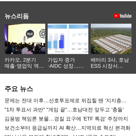
뉴스리듬
카카오, 2분기
가입자 증가
배터리 3사, 호남
매출·영업익 역대
·AIDC 성장…
ESS 시장서
최대…에이전트
SKT 2분기 성장
‘격돌’
AI 수익화 관건
본궤도
주요 뉴스
문제는 전대 이후…선호투표제로 뒤집힐 땐 '지지층
불복'
"1차 투표서 과반" "게임 끝"…호남대전 앞두고 '충돌'
김용범 책임론 봇물…경질 요구에 'ETF 특검' 주장까지
보건소부터 응급실까지 AI 확산…지역의료 혁신 본격화