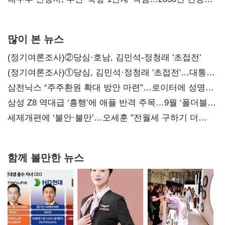
목표
많이 본 뉴스
(정기여론조사)②당심·호남, 김민석-정청래 '초접전'
(정기여론조사)①당심, 김민석·정청래 '초접전'…대통령
지지도 '50% 아래로'(종합)
삼전닉스 “주주환원 확대 방안 마련”…로이터에 성명
보내
삼성 Z8 역대급 ‘흥행’에 애플 반격 주목…9월 ‘폴더블
대전’
세제개편에 ‘불안·불만’…오세훈 "전월세 구하기 더
힘들어질 것"
함께 볼만한 뉴스