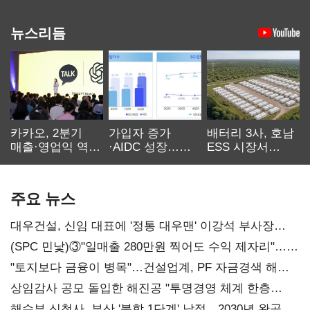
뉴스리듬
카카오, 2분기
가입자 증가
배터리 3사, 호남
매출·영업익 역대
·AIDC 성장…
ESS 시장서
최대…에이전트
SKT 2분기 성장
‘격돌’
AI 수익화 관건
본궤도
주요 뉴스
대우건설, 신임 대표에 '정통 대우맨' 이강석 부사장
내정
(SPC 민낯)③"일매출 280만원 찍어도 수익 제자리"…
점주 울리는 '상시 할인'
"토지보다 금융이 병목"…건설업계, PF 자금경색 해소
목소리
상임감사 공모 돌입한 해진공 "투명경영 체계 한층
강화"
해수부 신청사, 부산 '북항 1단계' 낙점…2030년 완공