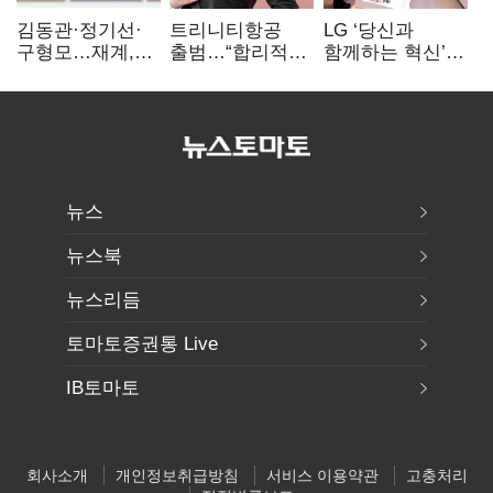
김동관·정기선·
트리니티항공
LG ‘당신과
구형모…재계,
출범…“합리적
함께하는 혁신’…
1980년대생
가격·기대 이상
IFA서 ‘차세대 AI
전성시대
서비스로 승부”
홈’ 비전 공개
뉴스
뉴스북
뉴스리듬
토마토증권통 Live
IB토마토
회사소개
개인정보취급방침
서비스 이용약관
고충처리