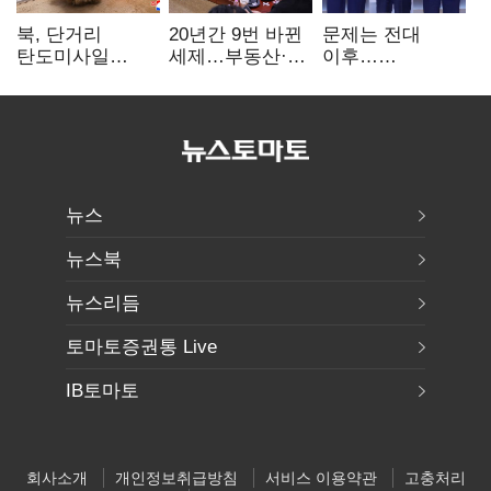
북, 단거리
20년간 9번 바뀐
문제는 전대
탄도미사일
세제…부동산·
이후…
발사…안보실
상속세만
선호투표제로
"즉각 중단 촉구"
건드렸다
뒤집힐 땐
'지지층 불복'
뉴스
뉴스북
뉴스리듬
토마토증권통 Live
IB토마토
회사소개
개인정보취급방침
서비스 이용약관
고충처리