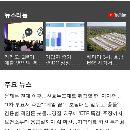
뉴스리듬
카카오, 2분기
가입자 증가
배터리 3사, 호남
매출·영업익 역대
·AIDC 성장…
ESS 시장서
최대…에이전트
SKT 2분기 성장
‘격돌’
AI 수익화 관건
본궤도
주요 뉴스
문제는 전대 이후…선호투표제로 뒤집힐 땐 '지지층
불복'
"1차 투표서 과반" "게임 끝"…호남대전 앞두고 '충돌'
김용범 책임론 봇물…경질 요구에 'ETF 특검' 주장까지
보건소부터 응급실까지 AI 확산…지역의료 혁신 본격화