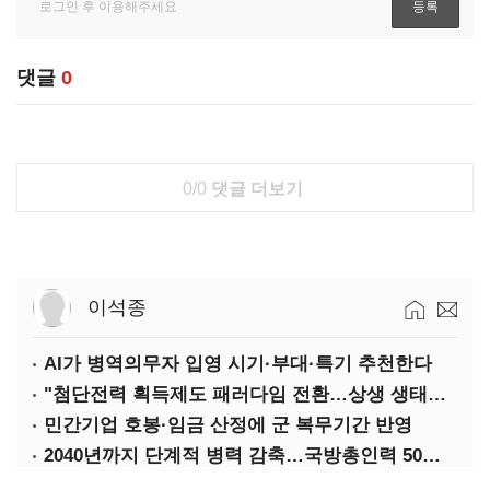
댓글
0
0/0
댓글 더보기
이석종
AI가 병역의무자 입영 시기·부대·특기 추천한다
"첨단전력 획득제도 패러다임 전환…상생 생태계 조성해 대체불가 K-방산 도약"
민간기업 호봉·임금 산정에 군 복무기간 반영
2040년까지 단계적 병력 감축…국방총인력 50만 목표 2차 국방개혁 착수