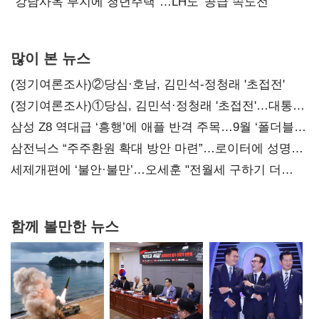
"강남사옥 부지에 청년주택"…LH도 '공급 속도전'
많이 본 뉴스
(정기여론조사)②당심·호남, 김민석-정청래 '초접전'
(정기여론조사)①당심, 김민석·정청래 '초접전'…대통령
지지도 '50% 아래로'(종합)
삼성 Z8 역대급 ‘흥행’에 애플 반격 주목…9월 ‘폴더블
대전’
삼전닉스 “주주환원 확대 방안 마련”…로이터에 성명
보내
세제개편에 ‘불안·불만’…오세훈 "전월세 구하기 더
힘들어질 것"
함께 볼만한 뉴스