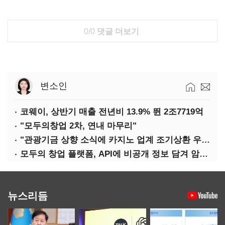
0/0
댓글 더보기
변소인
코웨이, 상반기 매출 전년비 13.9% 뛴 2조7719억
"모두의창업 2차, 연내 마무리"
"관광기금 상향 소식에 카지노 업계 조기상환 우려"
모두의 창업 플랫폼, API에 비공개 정보 담겨 암호키까지 새나갔다
뉴스리듬