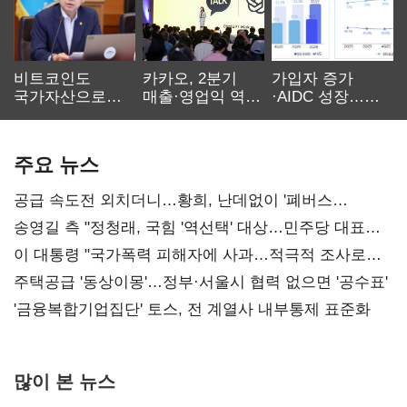
비트코인도
카카오, 2분기
가입자 증가
국가자산으로…'
매출·영업익 역대
·AIDC 성장…
보관·평가·처분'
최대…에이전트
SKT 2분기 성장
기준은 숙제
AI 수익화 관건
본궤도
주요 뉴스
공급 속도전 외치더니…황희, 난데없이 '폐버스
리모델링' 제안
송영길 측 "정청래, 국힘 '역선택' 대상…민주당 대표로
총선 지휘 못해"
이 대통령 "국가폭력 피해자에 사과…적극적 조사로
진실 밝혀야"
주택공급 '동상이몽'…정부·서울시 협력 없으면 '공수표'
'금융복합기업집단' 토스, 전 계열사 내부통제 표준화
많이 본 뉴스