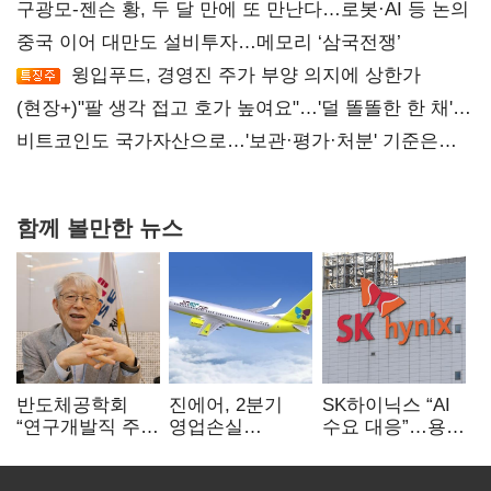
구광모-젠슨 황, 두 달 만에 또 만난다…로봇·AI 등 논의
중국 이어 대만도 설비투자…메모리 ‘삼국전쟁’
윙입푸드, 경영진 주가 부양 의지에 상한가
(현장+)"팔 생각 접고 호가 높여요"…'덜 똘똘한 한 채'
20억 키맞추기
비트코인도 국가자산으로…'보관·평가·처분' 기준은
숙제
함께 볼만한 뉴스
반도체공학회
진에어, 2분기
SK하이닉스 “AI
“연구개발직 주
영업손실
수요 대응”…용인
52시간제
731억…유가
·청주 팹에 54조
개선해야”
상승 여파
투자