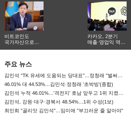
비트코인도
카카오, 2분기
국가자산으로…'
매출·영업익 역대
보관·평가·처분'
최대…에이전트
기준은 숙제
AI 수익화 관건
주요 뉴스
김민석 "TK 유세에 도움되는 당대표"…정청래 "벌써
대표된 양 당직 배분"
46.01% 대 44.53%…김민석·정청래 '초박빙'(종합)
김민석 누적 46.01%…'격전지' 호남 앞두고 1위 지켰다
(2보)
김민석, 강원·대구·경북서 48.54%…1위 수성(1보)
최민희 "골리앗 김민석"…임미애 "부끄러운 줄 알아야"