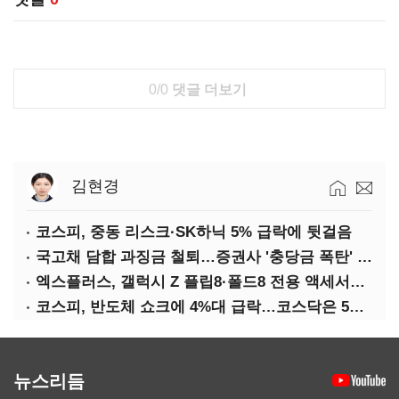
0/0
댓글 더보기
김현경
코스피, 중동 리스크·SK하닉 5% 급락에 뒷걸음
국고채 담합 과징금 철퇴…증권사 '충당금 폭탄' 우려
엑스플러스, 갤럭시 Z 플립8·폴드8 전용 액세서리 출시
코스피, 반도체 쇼크에 4%대 급락…코스닥은 5거래일째 상승
뉴스리듬