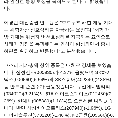
라 안전한 통행 보장을 목적으로 한다"고 밝혔습니
다.
이경민 대신증권 연구원은 "호르무즈 해협 개방 기대
는 위험자산 선호심리를 자극하는 요인"며 "해협 개
방 기대는 위험자산 선호심리를 자극하는 요인으로
사태가 정점을 통과했다는 인식이 형성되면서 증시
하단을 확인하고 반등했다"고 분석했습니다.
코스피 시가총액 상위 종목은 대체로 강세를 보였습
니다.
삼성전자(005930)
가 4.37% 올랐으며
SK하이
닉스(000660)
(5.54%)와
SK스퀘어(402340)
(2.88%)
등 반도체 관련주가 급등했습니다.
두산에너빌리티
(034020)
(3.21%)와
한화에어로스페이스(012450)
(2.
26%),
현대차(005380)
(1.18%)도 오름세를 나타냈습
니다. 반면
삼성바이오로직스(207940)
(-1.96%),
LG
에너지솔루션(373220)
(-1.48%),
KB금융(105560)
(-0.