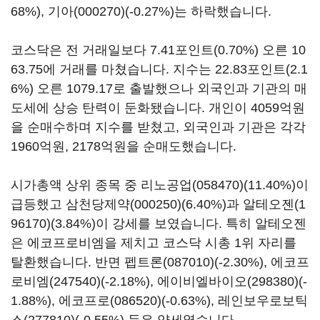
68%),
기아(000270)
(-0.27%)는 하락했습니다.
코스닥은 전 거래일보다 7.41포인트(0.70%) 오른 10
63.75에 거래를 마쳤습니다. 지수는 22.83포인트(2.1
6%) 오른 1079.17로 출발했으나 외국인과 기관의 매
도세에 상승 탄력이 둔화됐습니다. 개인이 4059억원
을 순매수하며 지수를 받쳤고, 외국인과 기관은 각각
1960억원, 2178억원을 순매도했습니다.
시가총액 상위 종목 중
리노공업(058470)
(11.40%)이
급등했고
삼천당제약(000250)
(6.40%)과
알테오젠(1
96170)
(3.84%)이 강세를 보였습니다. 특히 알테오젠
은 에코프로비엠을 제치고 코스닥 시총 1위 자리를
탈환했습니다. 반면
펩트론(087010)
(-2.30%),
에코프
로비엠(247540)
(-2.18%),
에이비엘바이오(298380)
(-
1.88%),
에코프로(086520)
(-0.63%),
레인보우로보틱