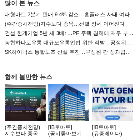
많이 본 뉴스
대형마트 2분기 판매 9.4% 감소…홈플러스 사태 여파
(주간증시전망)지수보다 종목…선별 장세 이어진다
건설 한계기업 5년 새 3배↑…PF·주택 침체에 재무 부담
확대
농협하나로유통 대규모유통업법 위반 적발…공정위,
과징금 4억6200만원 부과
SK하이닉스 통합노조 신설 추진…구성원 간 성과급
불만 확산
함께 볼만한 뉴스
(주간증시전망)
[IB토마토]
[IB토마토]
지수보다 종목…
(공시톺아보기)
(유증레이다)
선별 장세
수주 공시, 왜
툴젠, 조달액