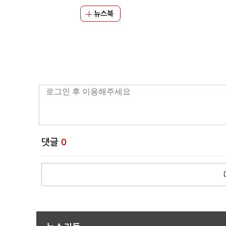
뉴스북
댓글
0