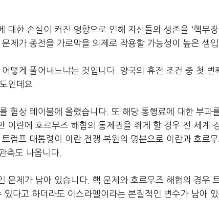
 대한 손실이 커진 영향으로 인해 자신들의 생존을 '핵무장
당 문제가 종전을 가로막을 의제로 작용할 가능성이 높은 셈
 어떻게 풀어내느냐는 것입니다. 양국의 휴전 조건 중 첫 번
정도인데요.
를 협상 테이블에 올렸습니다. 또 해당 통행료에 대한 부과
 이란에 호르무즈 해협의 통제권을 쥐게 할 경우 전 세계 
 트럼프 대통령이 이란 전쟁 복원의 명분으로 이란과 호르무
 관측도 나옵니다.
 문제가 남아 있습니다. 핵 문제와 호르무즈 해협의 경우 
수 있다고 하더라도 이스라엘이라는 본질적인 변수가 남아 있