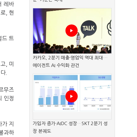
서 레바
로, 현
널드 트
카카오, 2분기 매출·영업익 역대 최대…
고, 미
에이전트 AI 수익화 관건
니다.
호르무즈
리 인정
가입자 증가·AIDC 성장…SKT 2분기 성
가가 지
장 본궤도
 불과하