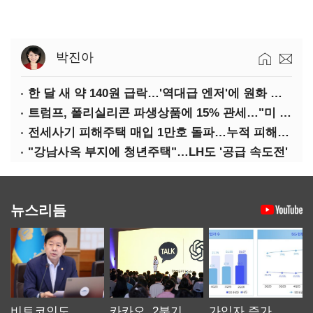
박진아
한 달 새 약 140원 급락…'역대급 엔저'에 원화 변곡점
트럼프, 폴리실리콘 파생상품에 15% 관세…"미 산업 재건"
전세사기 피해주택 매입 1만호 돌파…누적 피해자 4만278명
"강남사옥 부지에 청년주택"…LH도 '공급 속도전'
뉴스리듬
비트코인도
카카오, 2분기
가입자 증가