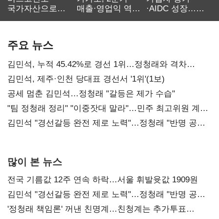
국가자산으로…'
매출·영업익 역대
·AIDC 성장…
보관·평가·처분'
최대…에이전트
SKT 2분기 성장
기준은 숙제
AI 수익화 관건
본궤도
주요 뉴스
김민석, 누적 45.42%로 경선 1위…정청래와 격차
0.86%p(2보)
김민석, 제주·인천 당대표 경선서 '1위'(1보)
공세 멈춘 김민석…정청래 "갈등은 제가 수습"
"팀 정청래 정리" "이중잣대 말라"…민주 최고위원 계파
다툼 격화
김민석 "경선갈등 완전 제로 노력"…정청래 "반명 공세
사과부터"
많이 본 뉴스
전국 기름값 12주 연속 하락…서울 휘발윳값 1909원
김민석 "경선갈등 완전 제로 노력"…정청래 "반명 공세
사과부터"
'정청래 책임론' 꺼낸 친명계…친청계는 추가투표