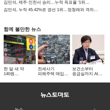
때리기
김민석, 제주·인천서 승리…누적 득표율 '1위
탈환'(종합)
김민석, 누적 45.42%로 경선 1위…정청래와 격차
0.86%p(2보)
함께 볼만한 뉴스
한 달 새 약
전세사기
보건소부터
140원
피해주택 매입
응급실까지 AI
급락…'역대급
1만호 돌파…
확산…지역의료
엔저'에 원화
누적 피해자
혁신 본격화
변곡점
4만278명
뉴스