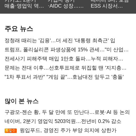
매출·영업익 역대
·AIDC 성장…
ESS 시장서
최대…에이전트
SKT 2분기 성장
‘격돌’
AI 수익화 관건
본궤도
주요 뉴스
정청래 때리는 '김용'…더 세진 '대통령 최측근' 입
트럼프, 폴리실리콘 파생상품에 15% 관세…"미 산업
재건"
전세사기 피해주택 매입 1만호 돌파…누적 피해자
4만278명
문제는 전대 이후…선호투표제로 뒤집힐 땐 '지지층
불복'
"1차 투표서 과반" "게임 끝"…호남대전 앞두고 '충돌'
많이 본 뉴스
구광모-젠슨 황, 두 달 만에 또 만난다…로봇·AI 등 논의
네이버, 2분기 영업익 5203억원…전년비 0.2% 감소
윙입푸드, 경영진 주가 부양 의지에 상한가