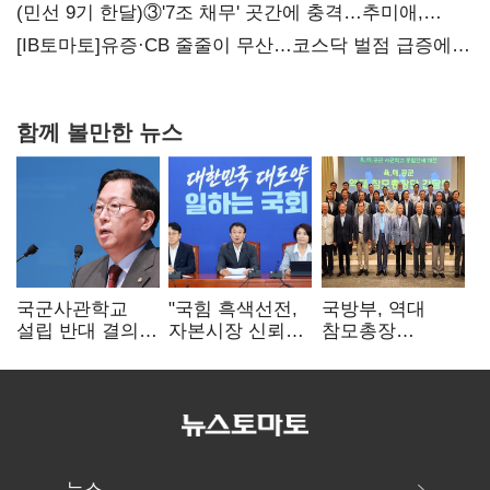
(민선 9기 한달)③'7조 채무' 곳간에 충격…추미애,
20년만에 '비상재정' 선언 승부수
[IB토마토]유증·CB 줄줄이 무산…코스닥 벌점 급증에
상폐 압박
함께 볼만한 뉴스
국군사관학교
"국힘 흑색선전,
국방부, 역대
설립 반대 결의안
자본시장 신뢰
참모총장
발의…유용원
흔들어"…"김용범
사관학교 통합
"정치적 목적
경질하라"
재검토 요구에
추진 즉각 중단"
"다양한 의견
수렴해 합리적
시스템 만들 것"
뉴스