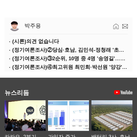
박주용
(시론)의견 없습니다
(정기여론조사)②당심·호남, 김민석-정청래 '초접전'
(정기여론조사)③2순위, 10명 중 4명 '송영길'…정청래 '한 자릿수'
(정기여론조사)④최고위원 최민희·박선원 '양강'…서미화·이성윤·임미애 뒤이어
뉴스리듬
카카오, 2분기
가입자 증가
배터리 3사, 호남