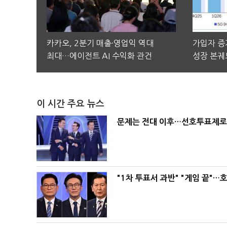
카카오, 2분기 매출·영업익 역대
가입자 증가
최대…에이전트 AI 수익화 관건
성장 본궤
이 시간 주요 뉴스
문제는 전대 이후…선호투표제로 
"1차 투표서 과반" "게임 끝"…