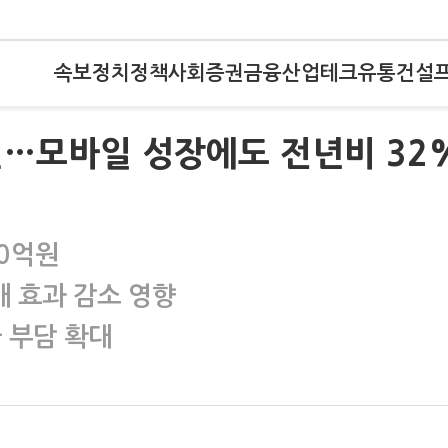
속보
정치
정책
사회
증권
금융
산업
테크
유통
건설
원…모바일 성장에도 전년비 32
70억원
매 효과 감소 영향
 부담 확대