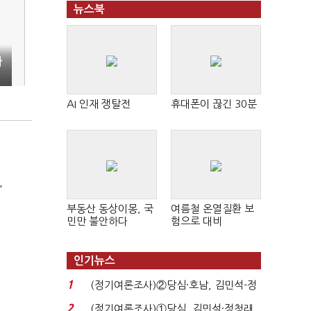
뉴스북
자
AI 인재 쟁탈전
휴대폰이 끊긴 30분
'
부동산 동상이몽, 국
여름철 온열질환 보
민만 불안하다
험으로 대비
인기뉴스
1
(정기여론조사)②당심·호남, 김민석-정
청래 '초접전'...
2
(정기여론조사)①당심, 김민석·정청래