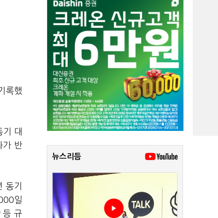
 기록했
동기 대
과가 반
뉴스리듬
년 동기
000일
 등 규