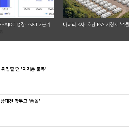
·AIDC 성장…SKT 2분기
배터리 3사, 호남 ESS 시장서 ‘격돌
도
뒤집힐 땐 '지지층 불복'
호남대전 앞두고 '충돌'