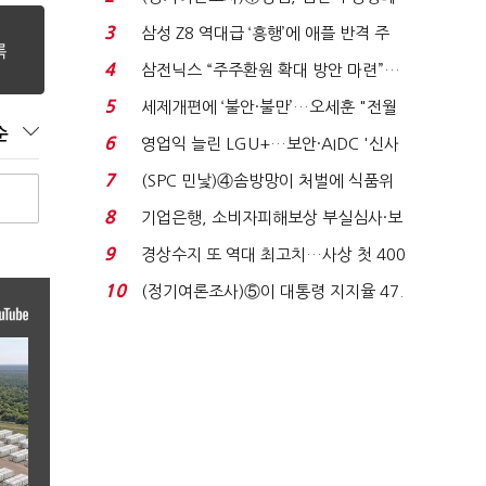
'초접전'…대통령 ...
3
삼성 Z8 역대급 ‘흥행’에 애플 반격 주
목…9월 ‘폴...
4
삼전닉스 “주주환원 확대 방안 마련”…
로이터에 성명...
5
세제개편에 ‘불안·불만’…오세훈 "전월
순
세 구하기 더 ...
6
영업익 늘린 LGU+…보안·AIDC '신사
업 드라이브'...
7
(SPC 민낯)④솜방망이 처벌에 식품위
생법 위반 반복...
8
기업은행, 소비자피해보상 부실심사·보
이스피싱 공시 ...
9
경상수지 또 역대 최고치…사상 첫 400
억달러에 '3% 성...
10
(정기여론조사)⑤이 대통령 지지율 47.
7%…일주일 만에 ...