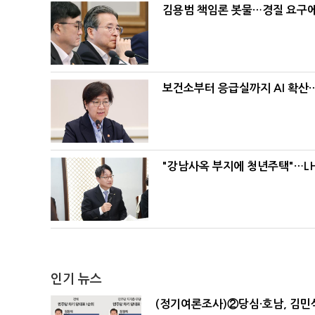
김용범 책임론 봇물…경질 요구에 
보건소부터 응급실까지 AI 확산
"강남사옥 부지에 청년주택"…LH
인기 뉴스
(정기여론조사)②당심·호남, 김민석