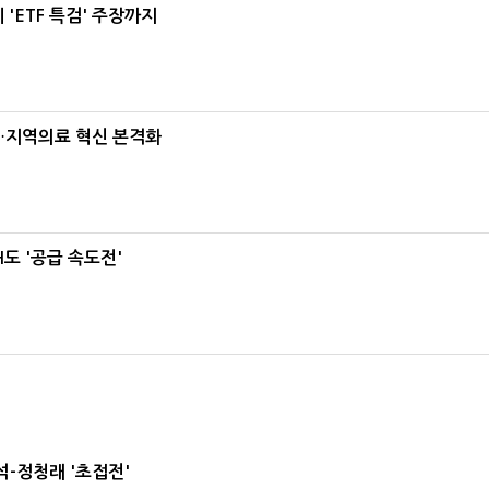
'ETF 특검' 주장까지
…지역의료 혁신 본격화
도 '공급 속도전'
-정청래 '초접전'