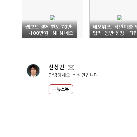
웹보드 결제 한도 70만
네오위즈, 작년 매출·
→100만원…NHN·네오
업익 '동반 성장'…"IP
위즈 기대감 고조
플랫폼 다각화 주효"
신상민
안녕하세요. 신상민입니다.
뉴스북