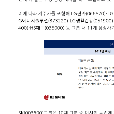
이에 따라 지주사를 포함해
LG전자(066570)
·
LG
G에너지솔루션(373220)
·
LG생활건강(051900)
400)
·
HS애드(035000)
등 그룹 내 11개 상장사
SK(003600)
그룹은 10대 그룹 중 이사회 독립에 