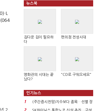
뉴스북
0)
·
L
(064
집다운 집이 필요하
편의점 전성시대
다
영화관의 시대는 끝
"CD로 구워오세요"
났다?
인기뉴스
1
(주간증시전망)지수보다 종목…선별 장
세 이어진다...
년 2
2
SK하이닉스 통합노조 신설 추진…구성