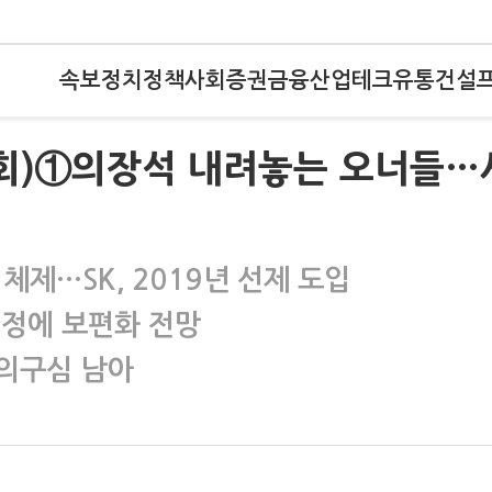
속보
정치
정책
사회
증권
금융
산업
테크
유통
건설
사회)①의장석 내려놓는 오너들…
 체제…SK, 2019년 선제 도입
개정에 보편화 전망
의구심 남아