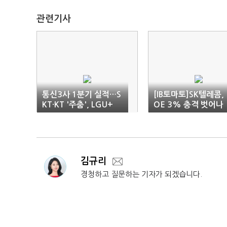
관련기사
통신3사 1분기 실적…S
[IB토마토]SK텔레콤, 
KT·KT '주춤', LGU+
OE 3% 충격 벗어나
'반사이익'
나…AI로 10% 회복 
시권
김규리
경청하고 질문하는 기자가 되겠습니다.