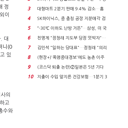
원간 성과급 불...
해 정
3
대형마트 2분기 판매 9.4% 감소…홈
사외이
플러스 사태 여파...
4
SK하이닉스, 중 충칭 공장 지분매각 검
토?…“확정된 바...
5
“-30℃ 이하도 난방 거뜬”…삼성, 미 국
립연구소와 개...
6
친명계 "정청래 지도부 당정 엇박자"…
. 대
친청계 "신천지 오...
니(0
7
김민석 "일하는 당대표"…정청래 "의리
고 있
가 제일 중요"...
8
(현장+)'폭염중대경보'에도 농촌 이주
노동자는 강행군…'야...
9
(코스닥 퇴출 논란)②일본은 5년 기다
려주는데 우리는 ...
10
지출이 수입 앞지른 건강보험…1분기 3
조8989억 적자...
이사의
호하고
 총수와