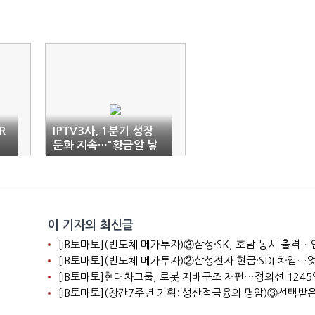
R
IPTV3사, 1분기 성장
둔화 지속…"황금알 낳
가
던 효자사업 흔들"
이 기자의 최신글