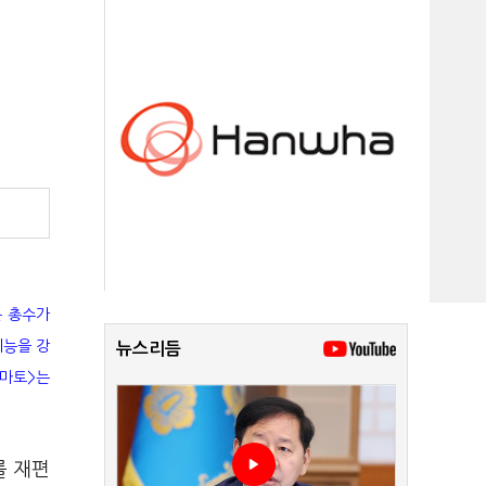
는 총수가
기능을 강
뉴스리듬
토마토>는
를 재편