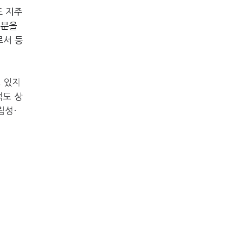
도 지주
지분을
로서 등
도 있지
적도 상
립성·