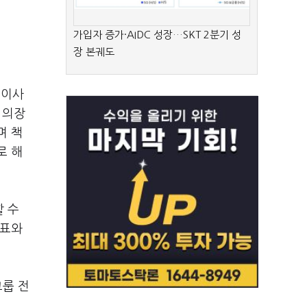
가입자 증가·AIDC 성장…SKT 2분기 성
장 본궤도
외이사
 의장
며 책
로 해
 수
대표와
그룹 전