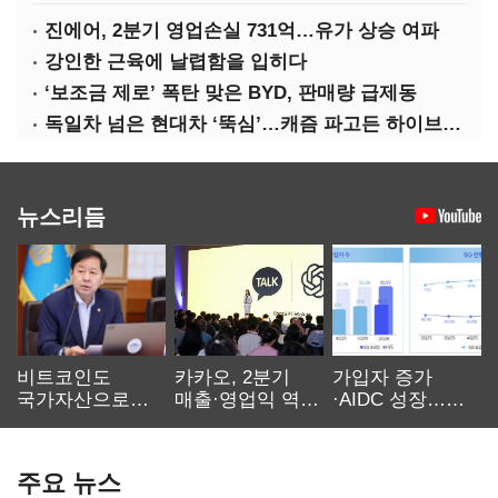
진에어, 2분기 영업손실 731억…유가 상승 여파
강인한 근육에 날렵함을 입히다
‘보조금 제로’ 폭탄 맞은 BYD, 판매량 급제동
독일차 넘은 현대차 ‘뚝심’…캐즘 파고든 하이브리드 역전극
뉴스리듬
비트코인도
카카오, 2분기
가입자 증가
국가자산으로…'
매출·영업익 역대
·AIDC 성장…
보관·평가·처분'
최대…에이전트
SKT 2분기 성장
기준은 숙제
AI 수익화 관건
본궤도
주요 뉴스