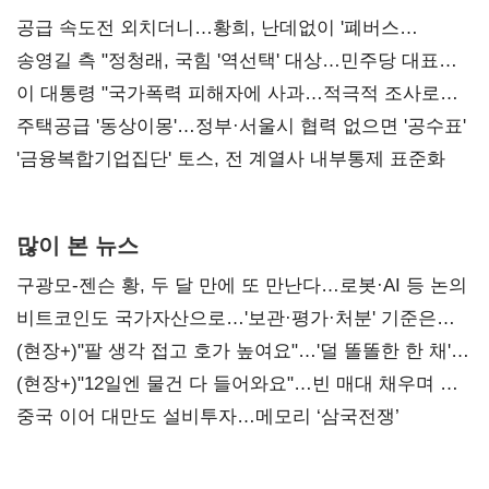
공급 속도전 외치더니…황희, 난데없이 '폐버스
리모델링' 제안
송영길 측 "정청래, 국힘 '역선택' 대상…민주당 대표로
총선 지휘 못해"
이 대통령 "국가폭력 피해자에 사과…적극적 조사로
진실 밝혀야"
주택공급 '동상이몽'…정부·서울시 협력 없으면 '공수표'
'금융복합기업집단' 토스, 전 계열사 내부통제 표준화
많이 본 뉴스
구광모-젠슨 황, 두 달 만에 또 만난다…로봇·AI 등 논의
비트코인도 국가자산으로…'보관·평가·처분' 기준은
숙제
(현장+)"팔 생각 접고 호가 높여요"…'덜 똘똘한 한 채'
20억 키맞추기
(현장+)"12일엔 물건 다 들어와요"…빈 매대 채우며 문
연 홈플러스
중국 이어 대만도 설비투자…메모리 ‘삼국전쟁’